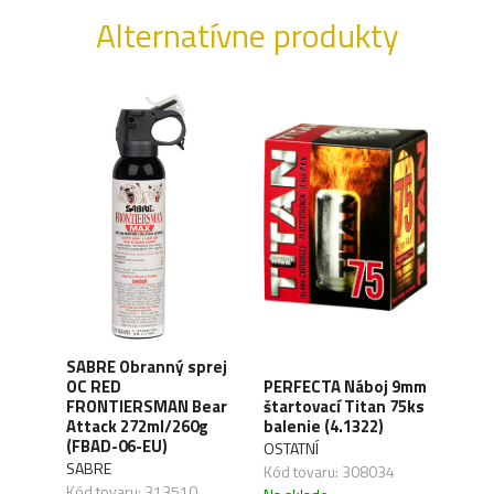
Alternatívne produkty
SABRE Obranný sprej
OC RED
PERFECTA Náboj 9mm
CO2 
FRONTIERSMAN Bear
štartovací Titan 75ks
Silv
ck
Attack 272ml/260g
balenie (4.1322)
(4.1
(FBAD-06-EU)
OSTATNÍ
UMA
SABRE
,04
Kód tovaru: 308034
Kód 
Kód tovaru: 313510