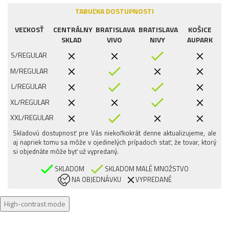
TABUĽKA DOSTUPNOSTI
VEĽKOSŤ
CENTRÁLNY
BRATISLAVA
BRATISLAVA
KOŠICE
SKLAD
VIVO
NIVY
AUPARK
S/REGULAR
M/REGULAR
L/REGULAR
XL/REGULAR
XXL/REGULAR
Skladovú dostupnosť pre Vás niekoľkokrát denne aktualizujeme, ale
aj napriek tomu sa môže v ojedinelých prípadoch stať, že tovar, ktorý
si objednáte môže byť už vypredaný.
SKLADOM
SKLADOM MALÉ MNOŽSTVO
NA OBJEDNÁVKU
VYPREDANÉ
High-contrast mode