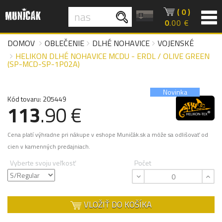
( 0 )
0
.00 €
DOMOV
OBLEČENIE
DLHÉ NOHAVICE
VOJENSKÉ
HELIKON DLHÉ NOHAVICE MCDU - ERDL / OLIVE GREEN
(SP-MCD-SP-1P02A)
Novinka
Kód tovaru: 205449
113
.90 €
Cena platí výhradne pri nákupe v eshope Muničák.sk a môže sa odlišovať od
cien v kamenných predajniach.
Vyberte svoju veľkosť
Počet
VLOŽIŤ DO KOŠÍKA