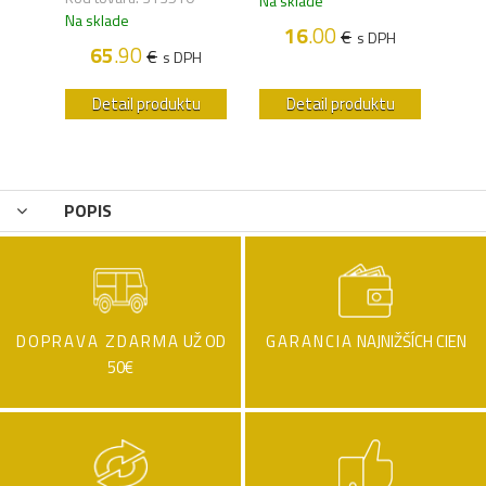
Na sklade
Na s
Na sklade
16
.00
€
H
s DPH
65
.90
€
s DPH
u
Detail produktu
Detail produktu
POPIS
DOPRAVA ZDARMA
UŽ OD
GARANCIA
NAJNIŽŠÍCH CIEN
50€