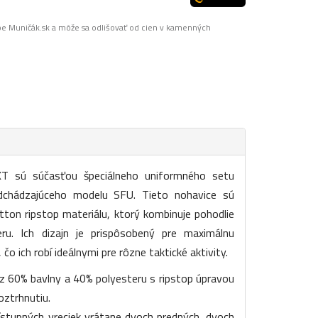
pe Muničák.sk a môže sa odlišovať od cien v kamenných
T sú súčasťou špeciálneho uniformného setu
dchádzajúceho modelu SFU. Tieto nohavice sú
ton ripstop materiálu, ktorý kombinuje pohodlie
ru. Ich dizajn je prispôsobený pre maximálnu
o ich robí ideálnymi pre rôzne taktické aktivity.
 60% bavlny a 40% polyesteru s ripstop úpravou
oztrhnutiu.
ístupných vreciek vrátane dvoch predných, dvoch