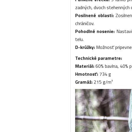
zadných, dvoch stehenných c
Posilnené oblasti:
Zosilne
chráničov.
Pohodlné nosenie:
Nastavi
telu.
D-krúžky:
Možnosť pripevne
Technické parametre:
Materiál:
60% bavlna, 40% p
Hmotnosť:
734 g
Gramáž:
215 g/m²