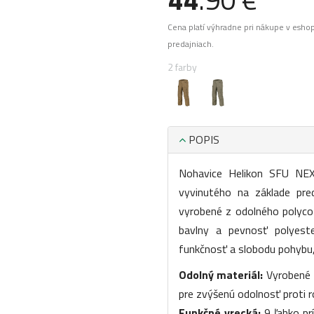
Cena platí výhradne pri nákupe v esho
predajniach.
2 farby
POPIS
Nohavice Helikon SFU NEX
vyvinutého na základe pre
vyrobené z odolného polycot
bavlny a pevnosť polyeste
funkčnosť a slobodu pohybu, č
Odolný materiál:
Vyrobené z
pre zvýšenú odolnosť proti r
Funkčné vrecká:
9 ľahko pr