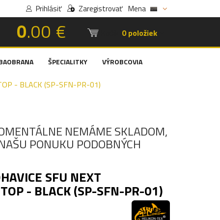
Prihlásiť
Zaregistrovať
Mena
0
.00 €
Košík:
0 položiek
BAOBRANA
ŠPECIALITKY
VÝROBCOVIA
OP - BLACK (SP-SFN-PR-01)
OMENTÁLNE NEMÁME SKLADOM,
I NAŠU PONUKU PODOBNÝCH
HAVICE SFU NEXT
TOP - BLACK (SP-SFN-PR-01)