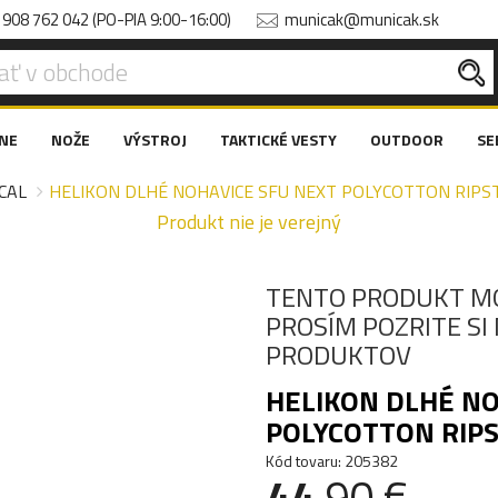
908 762 042 (PO-PIA 9:00-16:00)
municak@municak.sk
NE
NOŽE
VÝSTROJ
TAKTICKÉ VESTY
OUTDOOR
SE
CAL
HELIKON DLHÉ NOHAVICE SFU NEXT POLYCOTTON RIPST
Produkt nie je verejný
TENTO PRODUKT M
PROSÍM POZRITE S
PRODUKTOV
HELIKON DLHÉ NO
POLYCOTTON RIPS
Kód tovaru: 205382
44
.90 €