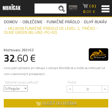
( 0 )
0
.00 €
DOMOV
OBLEČENIE
FUNKČNÉ PRÁDLO
DLHÝ RUKÁV
HELIKON FUNKČNÉ PRÁDLO US LEVEL. 2, TRIČKO -
OLIVE GREEN (BL-UN2-PO-02)
Kód tovaru: 265163
32
.60 €
Cena platí výhradne pri nákupe v eshope Muničák.sk a môže sa odlišovať od
cien v kamenných predajniach.
Vyberte svoju veľkosť
Počet
VLOŽIŤ DO KOŠÍKA