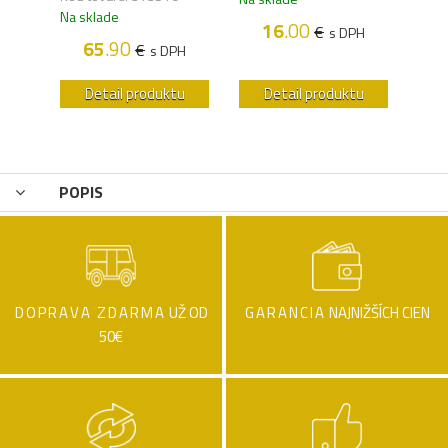
Na sklade
16
.00
€
H
s DPH
65
.90
€
s DPH
u
Detail produktu
Detail produktu
POPIS
DOPRAVA ZDARMA
UŽ OD
GARANCIA
NAJNIŽŠÍCH CIEN
50€