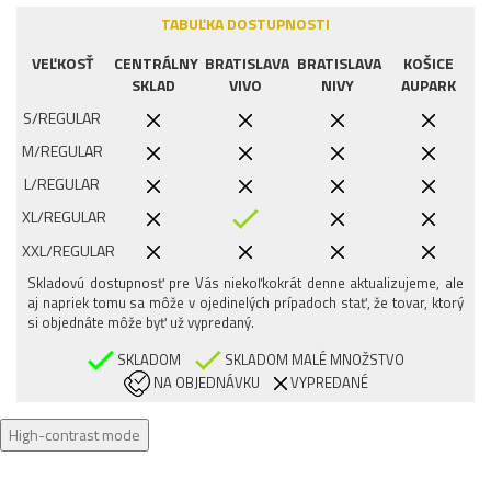
TABUĽKA DOSTUPNOSTI
VEĽKOSŤ
CENTRÁLNY
BRATISLAVA
BRATISLAVA
KOŠICE
SKLAD
VIVO
NIVY
AUPARK
S/REGULAR
M/REGULAR
L/REGULAR
XL/REGULAR
XXL/REGULAR
Skladovú dostupnosť pre Vás niekoľkokrát denne aktualizujeme, ale
aj napriek tomu sa môže v ojedinelých prípadoch stať, že tovar, ktorý
si objednáte môže byť už vypredaný.
SKLADOM
SKLADOM MALÉ MNOŽSTVO
NA OBJEDNÁVKU
VYPREDANÉ
High-contrast mode