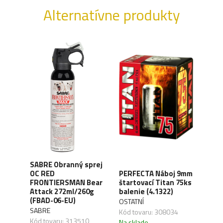
Alternatívne produkty
SABRE Obranný sprej
OC RED
PERFECTA Náboj 9mm
CO2 
FRONTIERSMAN Bear
štartovací Titan 75ks
Silv
ck
Attack 272ml/260g
balenie (4.1322)
(4.1
(FBAD-06-EU)
OSTATNÍ
UMA
SABRE
,04
Kód tovaru: 308034
Kód 
Kód tovaru: 313510
Na sklade
Na s