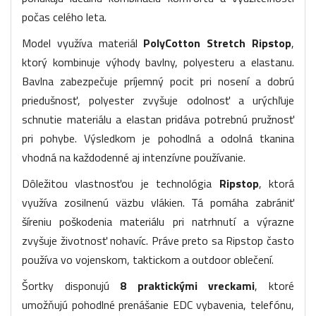
počas celého leta.
Model využíva materiál
PolyCotton Stretch Ripstop
,
ktorý kombinuje výhody bavlny, polyesteru a elastanu.
Bavlna zabezpečuje príjemný pocit pri nosení a dobrú
priedušnosť, polyester zvyšuje odolnosť a urýchľuje
schnutie materiálu a elastan pridáva potrebnú pružnosť
pri pohybe. Výsledkom je pohodlná a odolná tkanina
vhodná na každodenné aj intenzívne používanie.
Dôležitou vlastnosťou je technológia
Ripstop
, ktorá
využíva zosilnenú väzbu vlákien. Tá pomáha zabrániť
šíreniu poškodenia materiálu pri natrhnutí a výrazne
zvyšuje životnosť nohavíc. Práve preto sa Ripstop často
používa vo vojenskom, taktickom a outdoor oblečení.
Šortky disponujú
8 praktickými vreckami
, ktoré
umožňujú pohodlné prenášanie EDC vybavenia, telefónu,