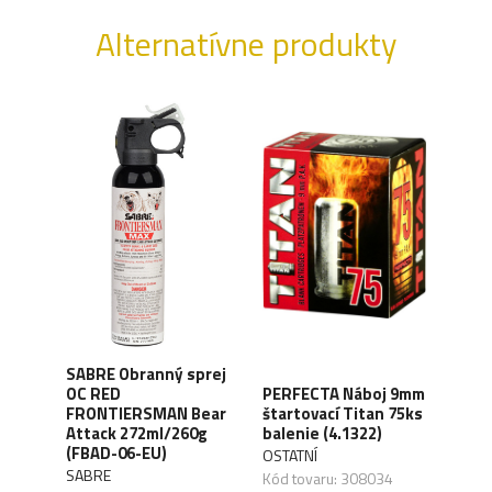
Alternatívne produkty
SABRE Obranný sprej
OC RED
PERFECTA Náboj 9mm
CO2 
FRONTIERSMAN Bear
štartovací Titan 75ks
Silv
ck
Attack 272ml/260g
balenie (4.1322)
(4.1
(FBAD-06-EU)
OSTATNÍ
UMA
SABRE
,04
Kód tovaru: 308034
Kód 