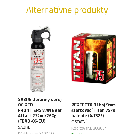
Alternatívne produkty
SABRE Obranný sprej
OC RED
PERFECTA Náboj 9mm
CO2 
FRONTIERSMAN Bear
štartovací Titan 75ks
Silv
ck
Attack 272ml/260g
balenie (4.1322)
(4.1
(FBAD-06-EU)
OSTATNÍ
UMA
SABRE
,04
Kód tovaru: 308034
Kód 
Kód tovaru: 313510