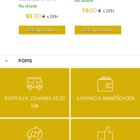
Na sklade
Na s
Na sklade
16
.00
€
H
s DPH
65
.90
€
s DPH
u
Detail produktu
Detail produktu
POPIS
DOPRAVA ZDARMA
UŽ OD
GARANCIA
NAJNIŽŠÍCH CIEN
50€