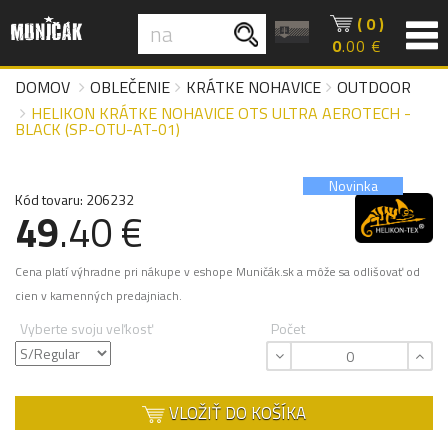
( 0 )
0
.00 €
DOMOV
OBLEČENIE
KRÁTKE NOHAVICE
OUTDOOR
HELIKON KRÁTKE NOHAVICE OTS ULTRA AEROTECH -
BLACK (SP-OTU-AT-01)
Novinka
Kód tovaru: 206232
49
.40 €
Cena platí výhradne pri nákupe v eshope Muničák.sk a môže sa odlišovať od
cien v kamenných predajniach.
Vyberte svoju veľkosť
Počet
VLOŽIŤ DO KOŠÍKA