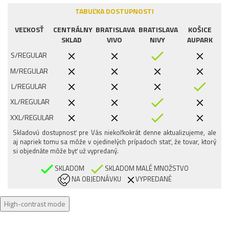
TABUĽKA DOSTUPNOSTI
VEĽKOSŤ
CENTRÁLNY
BRATISLAVA
BRATISLAVA
KOŠICE
SKLAD
VIVO
NIVY
AUPARK
S/REGULAR
M/REGULAR
L/REGULAR
XL/REGULAR
XXL/REGULAR
Skladovú dostupnosť pre Vás niekoľkokrát denne aktualizujeme, ale
aj napriek tomu sa môže v ojedinelých prípadoch stať, že tovar, ktorý
si objednáte môže byť už vypredaný.
SKLADOM
SKLADOM MALÉ MNOŽSTVO
NA OBJEDNÁVKU
VYPREDANÉ
High-contrast mode