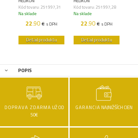
HELIKON
HELIKON
HELI
Kód tovaru: 251997,31
Kód tovaru: 251997,28
Kód 
Na sklade
Na sklade
Na s
22
.90
22
.90
€
€
H
s DPH
s DPH
u
Detail produktu
Detail produktu
POPIS
DOPRAVA ZDARMA
UŽ OD
GARANCIA
NAJNIŽŠÍCH CIEN
50€