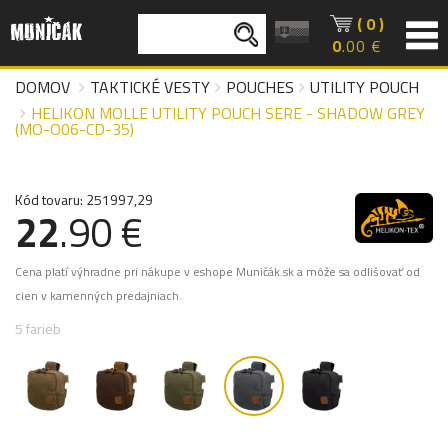
( 0 )
0
.00 €
DOMOV
TAKTICKÉ VESTY
POUCHES
UTILITY POUCH
HELIKON MOLLE UTILITY POUCH SERE - SHADOW GREY
(MO-O06-CD-35)
Kód tovaru: 251997,29
22
.90 €
Cena platí výhradne pri nákupe v eshope Muničák.sk a môže sa odlišovať od
cien v kamenných predajniach.
5 farieb