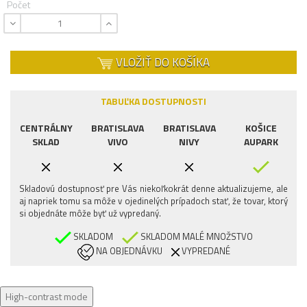
Počet
VLOŽIŤ DO KOŠÍKA
TABUĽKA DOSTUPNOSTI
CENTRÁLNY
BRATISLAVA
BRATISLAVA
KOŠICE
SKLAD
VIVO
NIVY
AUPARK
Skladovú dostupnosť pre Vás niekoľkokrát denne aktualizujeme, ale
aj napriek tomu sa môže v ojedinelých prípadoch stať, že tovar, ktorý
si objednáte môže byť už vypredaný.
SKLADOM
SKLADOM MALÉ MNOŽSTVO
NA OBJEDNÁVKU
VYPREDANÉ
High-contrast mode