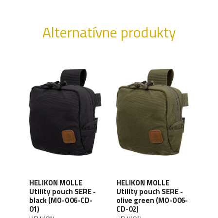
Alternatívne produkty
HELIKON MOLLE
HELIKON MOLLE
HEL
uch -
Utility pouch SERE -
Utility pouch SERE -
Util
black (MO-O06-CD-
olive green (MO-O06-
coy
01)
CD-02)
11)