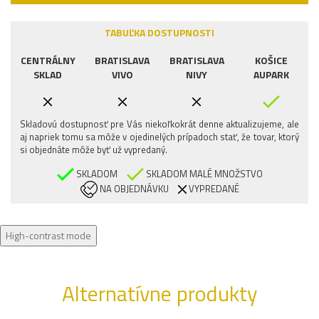
TABUĽKA DOSTUPNOSTI
CENTRÁLNY
BRATISLAVA
BRATISLAVA
KOŠICE
SKLAD
VIVO
NIVY
AUPARK
Skladovú dostupnosť pre Vás niekoľkokrát denne aktualizujeme, ale
aj napriek tomu sa môže v ojedinelých prípadoch stať, že tovar, ktorý
si objednáte môže byť už vypredaný.
SKLADOM
SKLADOM MALÉ MNOŽSTVO
NA OBJEDNÁVKU
VYPREDANÉ
High-contrast mode
Alternatívne produkty