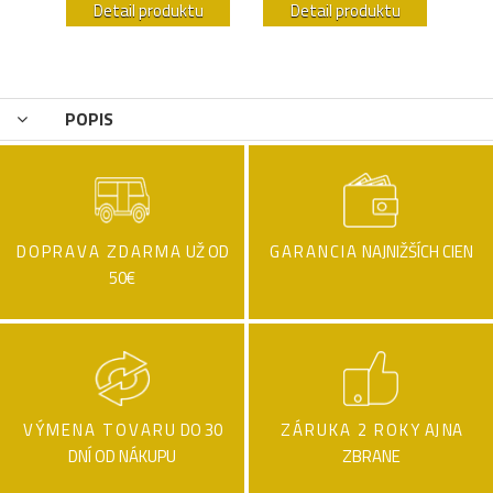
u
Detail produktu
Detail produktu
POPIS
DOPRAVA ZDARMA
UŽ OD
GARANCIA
NAJNIŽŠÍCH CIEN
50€
VÝMENA TOVARU
DO 30
ZÁRUKA 2 ROKY
AJ NA
DNÍ OD NÁKUPU
ZBRANE