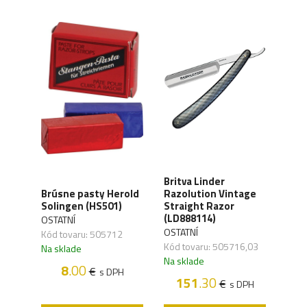
Britva Linder
eň
Brit
Brúsne pasty Herold
Razolution Vintage
Razo
Solingen (HS501)
Straight Razor
dre
(LD888114)
OSTATNÍ
OSTA
OSTATNÍ
Kód tovaru: 505712
Kód 
Kód tovaru: 505716,03
Na sklade
Na s
Na sklade
8
.00
€
s DPH
1
H
151
.30
€
s DPH