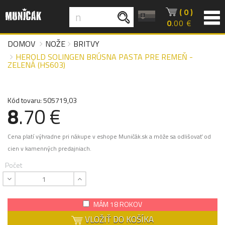
( 0 )
0
.00 €
DOMOV
NOŽE
BRITVY
HEROLD SOLINGEN BRÚSNA PASTA PRE REMEŇ -
ZELENÁ (HS603)
Kód tovaru: 505719,03
8
.70 €
Cena platí výhradne pri nákupe v eshope Muničák.sk a môže sa odlišovať od
cien v kamenných predajniach.
Počet
MÁM 18 ROKOV
VLOŽIŤ DO KOŠÍKA