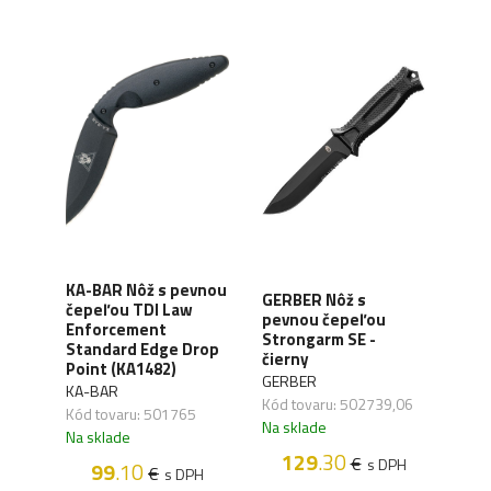
KA-BAR Nôž s pevnou
 Nôž
GERBER Nôž s
KER
čepeľou TDI Law
u
pevnou čepeľou
pev
Enforcement
orer
Strongarm SE -
Des
Standard Edge Drop
čierny
(KS1
Point (KA1482)
GERBER
KER
KA-BAR
,02
Kód tovaru: 502739,06
Kód 
Kód tovaru: 501765
Na sklade
Na s
Na sklade
129
.30
€
H
s DPH
99
.10
€
s DPH