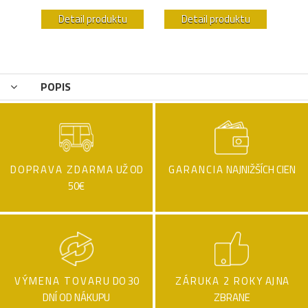
u
Detail produktu
Detail produktu
POPIS
DOPRAVA ZDARMA
UŽ OD
GARANCIA
NAJNIŽŠÍCH CIEN
50€
VÝMENA TOVARU
DO 30
ZÁRUKA 2 ROKY
AJ NA
DNÍ OD NÁKUPU
ZBRANE