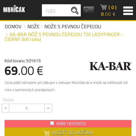
( 0 )
0
.00 €
DOMOV
NOŽE
NOŽE S PEVNOU ČEPEĽOU
KA-BAR NÔŽ S PEVNOU ČEPEĽOU TDI LADYFINGER -
ČIERNY (KA1494)
Kód tovaru: 501619
69
.00 €
Cena platí výhradne pri nákupe v eshope Muničák.sk a môže sa odlišovať od
cien v kamenných predajniach.
Počet
MÁM 18 ROKOV
VLOŽIŤ DO KOŠÍKA