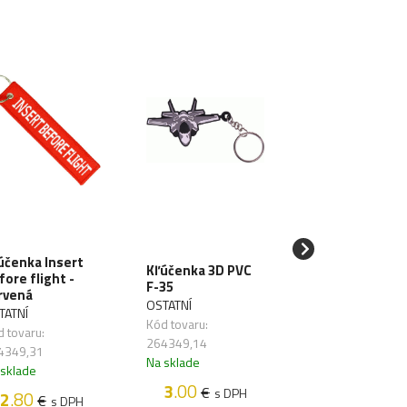
účenka Insert
Kľúčenka 3D PVC
MILTEC Klúčen
fore flight -
F-35
"mini putá" - si
rvená
(15905000)
OSTATNÍ
TATNÍ
MILTEC
Kód tovaru:
 tovaru:
Kód tovaru: 2640
264349,14
4349,31
Na sklade
Na sklade
 sklade
3
.20
3
.00
€
€
s DP
s DPH
2
.80
€
s DPH