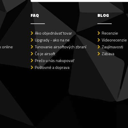
FAQ
BLOG
Ako objednávať tovar
Recenzie
Upgrady - ako na ne
Videorecenzie
 online
Tunovanie airsoftových zbraní
Zaujímavosti
Čo je airsoft
Zábava
Prečo u nás nakupovať
Poštovné a doprava