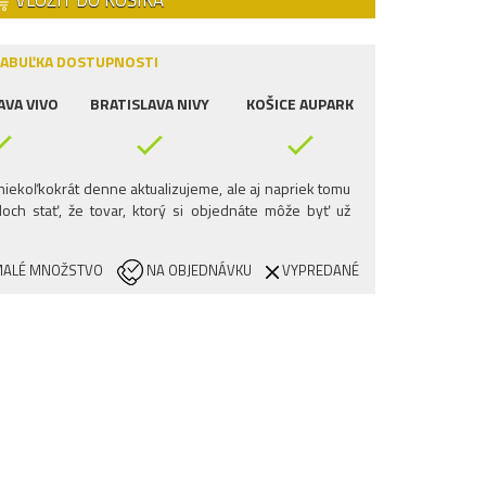
VLOŽIŤ DO KOŠÍKA
ABUĽKA DOSTUPNOSTI
AVA VIVO
BRATISLAVA NIVY
KOŠICE AUPARK
iekoľkokrát denne aktualizujeme, ale aj napriek tomu
och stať, že tovar, ktorý si objednáte môže byť už
ALÉ MNOŽSTVO
NA OBJEDNÁVKU
VYPREDANÉ