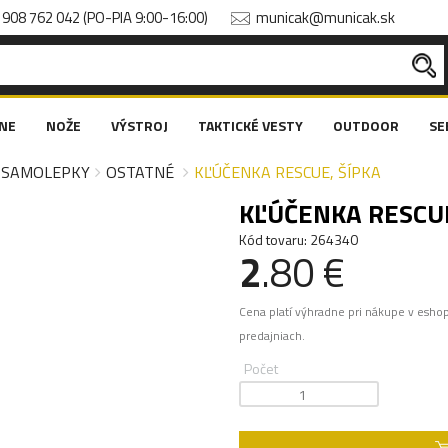
908 762 042 (PO-PIA 9:00-16:00)
municak@municak.sk
NE
NOŽE
VÝSTROJ
TAKTICKÉ VESTY
OUTDOOR
SE
, SAMOLEPKY
OSTATNÉ
KĽÚČENKA RESCUE, ŠÍPKA
KĽÚČENKA RESCUE
Kód tovaru: 264340
2
.80 €
Cena platí výhradne pri nákupe v esho
predajniach.
Počet