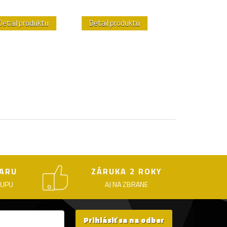
Detail produktu
Detail produktu
Detail produk
ARU
ZÁRUKA 2 ROKY
KUPU
AJ NA ZBRANE
Prihlásiť sa na odber