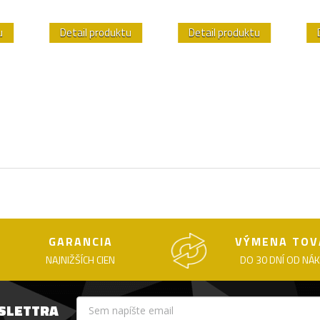
u
Detail produktu
Detail produktu
GARANCIA
VÝMENA TOV
NAJNIŽŠÍCH CIEN
DO 30 DNÍ OD NÁ
WSLETTRA