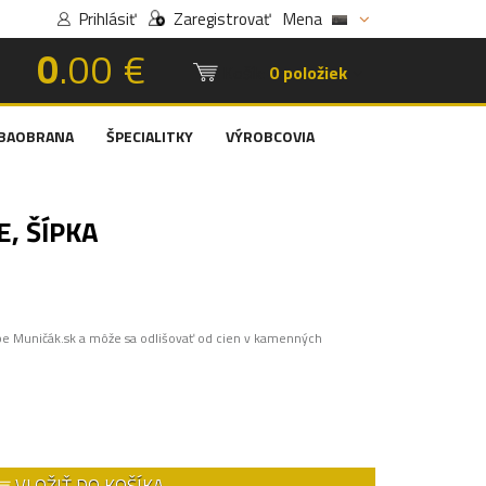
Prihlásiť
Zaregistrovať
Mena
0
.00 €
Košík:
0 položiek
BAOBRANA
ŠPECIALITKY
VÝROBCOVIA
, ŠÍPKA
pe Muničák.sk a môže sa odlišovať od cien v kamenných