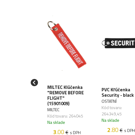
MILTEC Klúčenka
čenka Follow
PVC Kľúčenka
"REMOVE BEFORE
- yellow
Security - black
FLIGHT"
ATNÍ
OSTATNÍ
(15901009)
 tovaru:
Kód tovaru:
MILTEC
349,43
264349,45
Kód tovaru: 264045
sklade
Na sklade
Na sklade
2
.80
2
.80
€
€
s DPH
s DPH
3
.00
€
s DPH