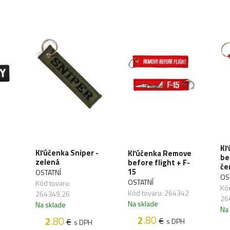
Kľ
Kľúčenka Sniper -
Kľúčenka Remove
be
zelená
before flight + F-
če
15
OSTATNÍ
OS
OSTATNÍ
Kód tovaru:
Kód
Kód tovaru: 264342
264349,26
26
Na sklade
Na sklade
Na
2
.80
2
.80
€
€
s DPH
s DPH