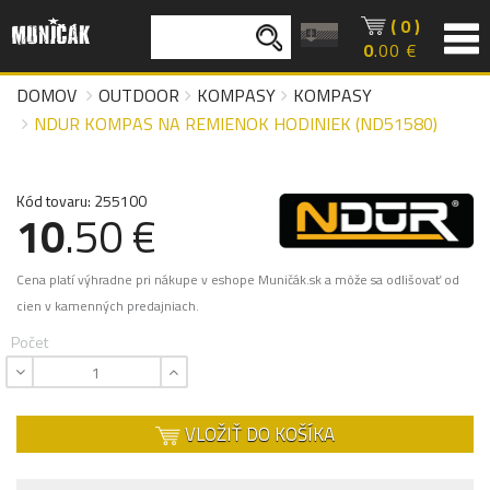
( 0 )
0
.00 €
DOMOV
OUTDOOR
KOMPASY
KOMPASY
NDUR KOMPAS NA REMIENOK HODINIEK (ND51580)
Kód tovaru: 255100
10
.50 €
Cena platí výhradne pri nákupe v eshope Muničák.sk a môže sa odlišovať od
cien v kamenných predajniach.
Počet
VLOŽIŤ DO KOŠÍKA