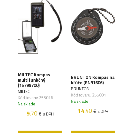
MILTEC Kompas
BRUNTON Kompas na
BRU
multifunkčný
ak -
kľúče (BN91606)
ZIP 
(15799700)
orná
BRUNTON
BRU
MILTEC
Kód tovaru: 255091
Kód 
Kód tovaru: 255016
Na sklade
Na s
Na sklade
14
.40
€
s DPH
9
.70
€
s DPH
H