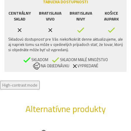
TABUĽKA DOSTUPNOSTI
CENTRÁLNY
BRATISLAVA
BRATISLAVA
KOŠICE
SKLAD
VIVO
NIVY
AUPARK
Skladovú dostupnosť pre Vás niekoľkokrát denne aktualizujeme, ale
aj napriek tomu sa môže v ojedinelých prípadoch stať, že tovar, ktorý
si objednáte môže byť už vypredaný.
SKLADOM
SKLADOM MALÉ MNOŽSTVO
NA OBJEDNÁVKU
VYPREDANÉ
High-contrast mode
Alternatívne produkty