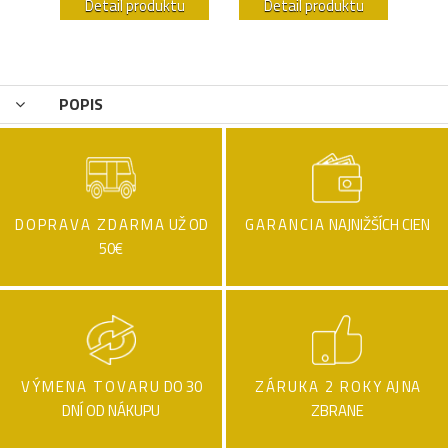
u
Detail produktu
Detail produktu
POPIS
DOPRAVA ZDARMA
UŽ OD
GARANCIA
NAJNIŽŠÍCH CIEN
50€
VÝMENA TOVARU
DO 30
ZÁRUKA 2 ROKY
AJ NA
DNÍ OD NÁKUPU
ZBRANE