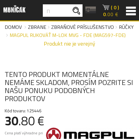
( 0 )
0
.00 €
DOMOV
ZBRANE
ZBRAŇOVÉ PRÍSLUŠENSTVO
RÚČKY
MAGPUL RUKOVÄŤ M-LOK MVG - FDE (MAG597-FDE)
Produkt nie je verejný
TENTO PRODUKT MOMENTÁLNE
NEMÁME SKLADOM, PROSÍM POZRITE SI
NAŠU PONUKU PODOBNÝCH
PRODUKTOV
Kód tovaru: 125446
30
.80 €
Cena platí výhradne pri