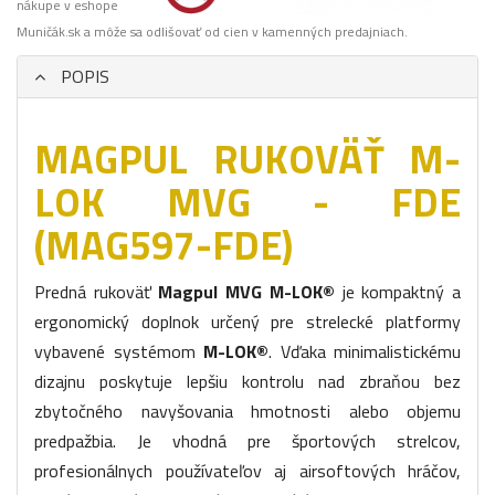
nákupe v eshope
Muničák.sk a môže sa odlišovať od cien v kamenných predajniach.
POPIS
MAGPUL RUKOVÄŤ M-
LOK MVG - FDE
(MAG597-FDE)
Predná rukoväť
Magpul MVG M-LOK®
je kompaktný a
ergonomický doplnok určený pre strelecké platformy
vybavené systémom
M-LOK®
. Vďaka minimalistickému
dizajnu poskytuje lepšiu kontrolu nad zbraňou bez
zbytočného navyšovania hmotnosti alebo objemu
predpažbia. Je vhodná pre športových strelcov,
profesionálnych používateľov aj airsoftových hráčov,