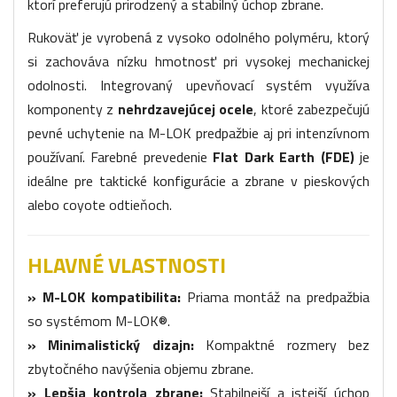
ktorí preferujú prirodzený a stabilný úchop zbrane.
Rukoväť je vyrobená z vysoko odolného polyméru, ktorý
si zachováva nízku hmotnosť pri vysokej mechanickej
odolnosti. Integrovaný upevňovací systém využíva
komponenty z
nehrdzavejúcej ocele
, ktoré zabezpečujú
pevné uchytenie na M-LOK predpažbie aj pri intenzívnom
používaní. Farebné prevedenie
Flat Dark Earth (FDE)
je
ideálne pre taktické konfigurácie a zbrane v pieskových
alebo coyote odtieňoch.
HLAVNÉ VLASTNOSTI
» M-LOK kompatibilita:
Priama montáž na predpažbia
so systémom M-LOK®.
» Minimalistický dizajn:
Kompaktné rozmery bez
zbytočného navýšenia objemu zbrane.
» Lepšia kontrola zbrane:
Stabilnejší a istejší úchop