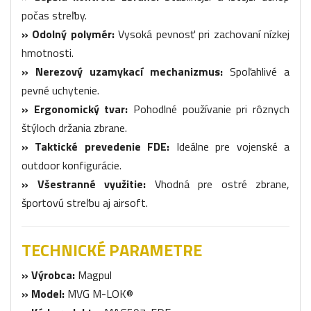
počas streľby.
» Odolný polymér:
Vysoká pevnosť pri zachovaní nízkej
hmotnosti.
» Nerezový uzamykací mechanizmus:
Spoľahlivé a
pevné uchytenie.
» Ergonomický tvar:
Pohodlné používanie pri rôznych
štýloch držania zbrane.
» Taktické prevedenie FDE:
Ideálne pre vojenské a
outdoor konfigurácie.
» Všestranné využitie:
Vhodná pre ostré zbrane,
športovú streľbu aj airsoft.
TECHNICKÉ PARAMETRE
» Výrobca:
Magpul
» Model:
MVG M-LOK®