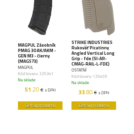
a
STRIKE INDUSTRIES
MAGPUL Zásobník
LAN
ng
Rukoväť Picatinny
PMAG 30 AK/AKM -
L5A
-
Angled Vertical Long
GEN M3 - čierny
5.56
CD-
Grip - fde (SI-AR-
(MAG573)
(L5
CMAG-RAIL-L-FDE)
MAGPUL
LAN
OSTATNÍ
Kód tovaru: 325341
Kód 
Kód tovaru: 125459
Na sklade
Na s
Na sklade
51
.20
€
s DPH
33
.80
€
H
s DPH
u
Detail produktu
Detail produktu