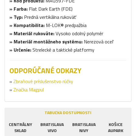
» Kód produktu:
MAG597-FDE
» Farba:
Flat Dark Earth (FDE)
» Typ:
Predná vertikálna rukoväť
» Kompatibilita:
M-LOK® predpažbia
» Materiál rukoväte:
Vysoko odolný polymér
» Materiál montážneho systému:
Nerezová oceľ
» Určenie:
Strelecké a taktické platformy
ODPORÚČANÉ ODKAZY
»
Zbraňové príslušenstvo rúčky
»
Značka Magpul
TABUĽKA DOSTUPNOSTI
CENTRÁLNY
BRATISLAVA
BRATISLAVA
KOŠICE
SKLAD
VIVO
NIVY
AUPARK