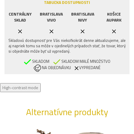
TABUĽKA DOSTUPNOSTI
CENTRÁLNY
BRATISLAVA
BRATISLAVA
KOŠICE
SKLAD
VIVO
NIVY
AUPARK
Skladovú dostupnosť pre Vás niekoľkokrát denne aktualizujeme, ale
aj napriek tomu sa môže v ojedinelých prípadoch stať, že tovar, ktorý
si objednáte môže byť už vypredaný.
SKLADOM
SKLADOM MALÉ MNOŽSTVO
NA OBJEDNÁVKU
VYPREDANÉ
High-contrast mode
Alternatívne produkty