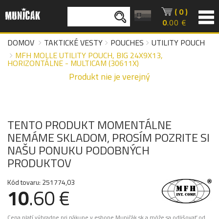
( 0 )
0
.00 €
DOMOV
TAKTICKÉ VESTY
POUCHES
UTILITY POUCH
MFH MOLLE UTILITY POUCH, BIG 24X9X13,
HORIZONTÁLNE - MULTICAM (30611X)
Produkt nie je verejný
TENTO PRODUKT MOMENTÁLNE
NEMÁME SKLADOM, PROSÍM POZRITE SI
NAŠU PONUKU PODOBNÝCH
PRODUKTOV
Kód tovaru: 251774,03
10
.60 €
Cena platí výhradne pri nákupe v eshope Muničák.sk a môže sa odlišovať od