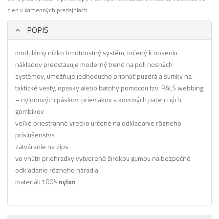
cien v kamenných predajniach.
POPIS
modulárny nízko hmotnostný systém, určený k noseniu
nákladov predstavuje moderný trend na poli nosných
systémov, umožňuje jednoducho pripnúť puzdrá a sumky na
taktické vesty, opasky alebo batohy pomocou tzv. PALS webbing
– nylonových páskov, prievlakov a kovových patentných
gombíkov
veľké priestranné vrecko určené na odkladanie rôzneho
príslušenstva
zatváranie na zips
vo vnútri priehradky vytvorené širokou gumou na bezpečné
odkladanie rôzneho náradia
materiál: 100%
nylon