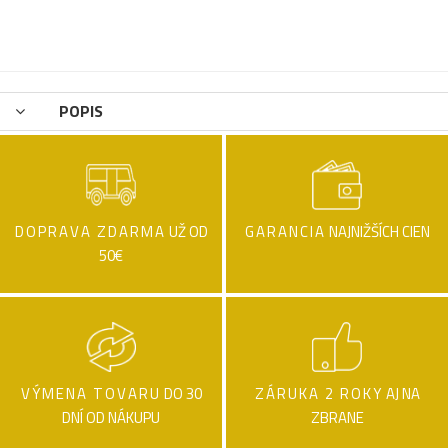
POPIS
DOPRAVA ZDARMA
UŽ OD
GARANCIA
NAJNIŽŠÍCH CIEN
50€
VÝMENA TOVARU
DO 30
ZÁRUKA 2 ROKY
AJ NA
DNÍ OD NÁKUPU
ZBRANE