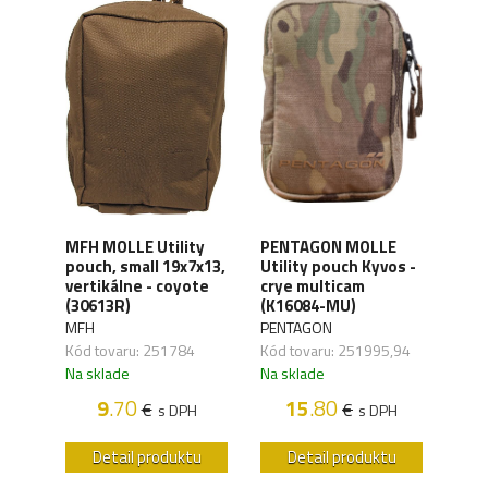
MFH MOLLE Utility
PENTAGON MOLLE
MILT
E
pouch, small 19x7x13,
Utility pouch Kyvos -
pou
os -
vertikálne - coyote
crye multicam
hori
LK)
(30613R)
(K16084-MU)
(134
MFH
PENTAGON
MILT
,91
Kód tovaru: 251784
Kód tovaru: 251995,94
Kód 
Na sklade
Na sklade
Na s
H
9
.70
15
.80
€
€
s DPH
s DPH
u
Detail produktu
Detail produktu