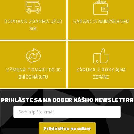
DOPRAVA ZDARMA
UŽ OD
GARANCIA
NAJNIŽŠÍCH CIEN
50€
VÝMENA TOVARU
DO 30
ZÁRUKA 2 ROKY
AJ NA
DNÍ OD NÁKUPU
ZBRANE
PRIHLÁSTE SA NA ODBER NÁŠHO NEWSLETTRA
Prihlásiť sa na odber