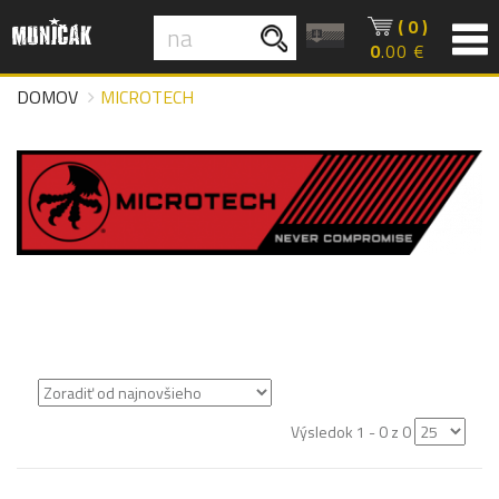
( 0 )
0
.00 €
DOMOV
MICROTECH
Výsledok 1 - 0 z 0