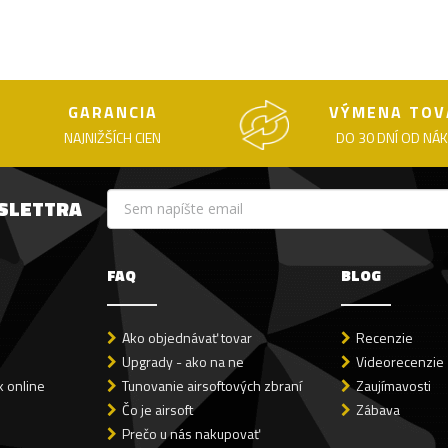
GARANCIA
VÝMENA TOV
NAJNIŽŠÍCH CIEN
DO 30 DNÍ OD NÁ
WSLETTRA
FAQ
BLOG
Ako objednávať tovar
Recenzie
Upgrady - ako na ne
Videorecenzie
 online
Tunovanie airsoftových zbraní
Zaujímavosti
Čo je airsoft
Zábava
Prečo u nás nakupovať