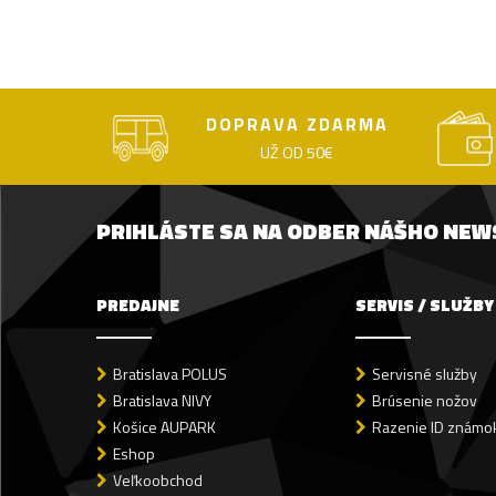
DOPRAVA ZDARMA
UŽ OD 50€
PRIHLÁSTE SA NA ODBER NÁŠHO NE
PREDAJNE
SERVIS / SLUŽBY
Bratislava POLUS
Servisné služby
Bratislava NIVY
Brúsenie nožov
Košice AUPARK
Razenie ID známok
Eshop
Veľkoobchod