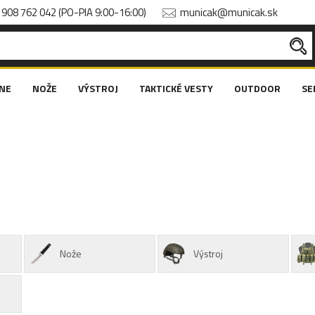
908 762 042 (PO-PIA 9:00-16:00)
municak@municak.sk
NE
NOŽE
VÝSTROJ
TAKTICKÉ VESTY
OUTDOOR
SE
Nože
Výstroj