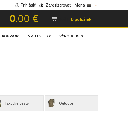
Prihlásiť
Zaregistrovať
Mena
0
.00 €
Košík:
0 položiek
BAOBRANA
ŠPECIALITKY
VÝROBCOVIA
Taktické vesty
Outdoor