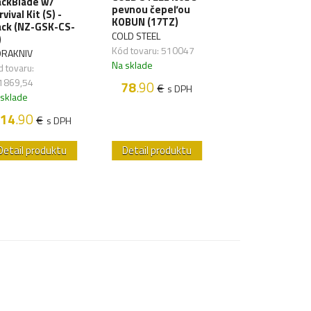
ackBlade w/
Principle
pevnou čepeľou
vival Kit (S) -
Bushcraft - bla
KOBUN (17TZ)
ack (NZ-GSK-CS-
GERBER
COLD STEEL
)
Kód tovaru:
Kód tovaru: 510047
RAKNIV
502739,17
Na sklade
 tovaru:
Na sklade
1869,54
78
.90
€
s DPH
 sklade
109
.10
€
s 
14
.90
€
s DPH
Detail produktu
Detail produktu
Detail produk