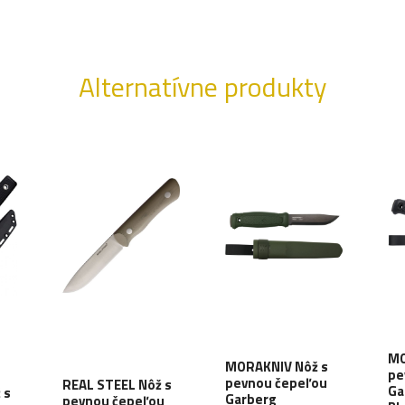
Alternatívne produkty
MO
MORAKNIV Nôž s
pe
pevnou čepeľou
REAL STEEL Nôž s
Ga
 s
Garberg
pevnou čepeľou