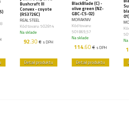
Bl
u
BlackBlade (C) -
Bushcraft III
Sur
olive green (NZ-
Convex - coyote
bl
S)
GBC-CS-02)
(RS3726C)
01
MORAKNIV
REAL STEEL
MO
48
Kód tovaru:
Kód tovaru: 502814
Kód
501869,57
Na sklade
50
Na sklade
H
92
.30
Na
€
s DPH
114
.60
€
s DPH
1
u
Detail produktu
Detail produktu