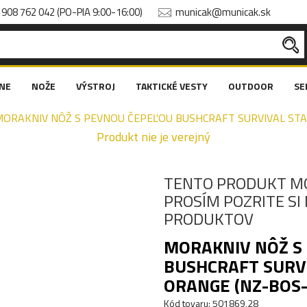
908 762 042 (PO-PIA 9:00-16:00)
municak@municak.sk
NE
NOŽE
VÝSTROJ
TAKTICKÉ VESTY
OUTDOOR
SE
MORAKNIV NÔŽ S PEVNOU ČEPEĽOU BUSHCRAFT SURVIVAL STAI
Produkt nie je verejný
TENTO PRODUKT M
PROSÍM POZRITE S
PRODUKTOV
MORAKNIV NÔŽ S
BUSHCRAFT SURVI
ORANGE (NZ-BOS-
Kód tovaru: 501869,28