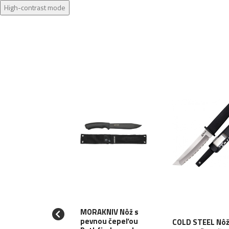
High-contrast mode
MORAKNIV Nôž s
RBER Nôž s
pevnou čepeľou
COLD STEEL Nôž