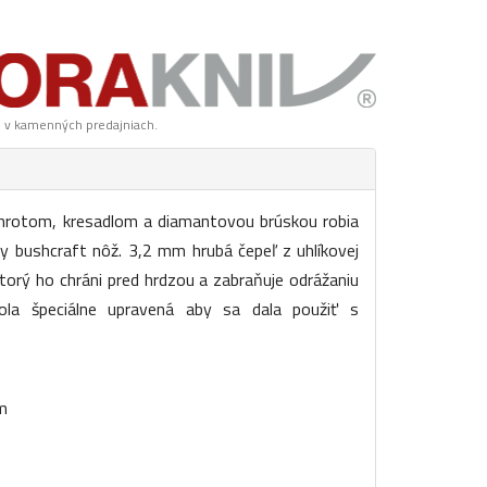
n v kamenných predajniach.
hrotom, kresadlom a diamantovou brúskou robia
ny bushcraft nôž. 3,2 mm hrubá čepeľ z uhlíkovej
torý ho chráni pred hrdzou a zabraňuje odrážaniu
ola špeciálne upravená aby sa dala použiť s
m