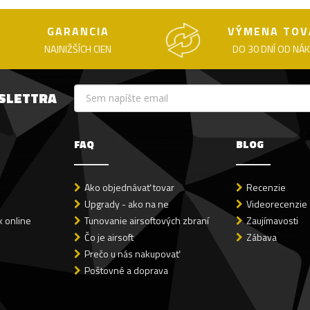
GARANCIA
VÝMENA TOV
NAJNIŽŠÍCH CIEN
DO 30 DNÍ OD NÁ
WSLETTRA
FAQ
BLOG
Ako objednávať tovar
Recenzie
Upgrady - ako na ne
Videorecenzie
 online
Tunovanie airsoftových zbraní
Zaujímavosti
Čo je airsoft
Zábava
Prečo u nás nakupovať
Poštovné a doprava