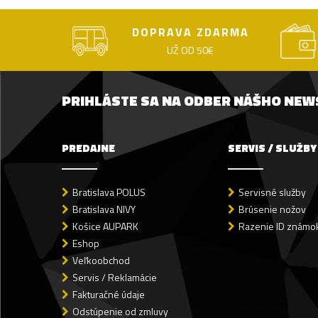
DOPRAVA ZDARMA
UŽ OD 50€
PRIHLÁSTE SA NA ODBER NÁŠHO NE
PREDAJNE
SERVIS / SLUŽBY
Bratislava POLUS
Servisné služby
Bratislava NIVY
Brúsenie nožov
Košice AUPARK
Razenie ID známok
Eshop
Veľkoobchod
Servis / Reklamácie
Fakturačné údaje
Odstúpenie od zmluvy