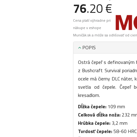
76
.20 €
Cena platí výhradne pri
nákupe v eshope
Muničák.sk a môže sa odlišovať od cie
POPIS
Ostrá čepeľ s definovaným 
z Bushcraft Survival poriad
ocele má čierny DLC náter, k
svetla od čepele. Čepeľ b
kresadlom.
Dĺžka čepele:
109 mm
Celková dĺžka noža:
232 m
Hrúbka čepele:
3,2 mm
Tvrdosť čepele:
58-60 HRC