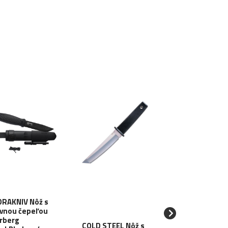
RAKNIV Nôž s
vnou čepeľou
GERBER Nôž s
rberg
pevnou čepeľo
COLD STEEL Nôž s