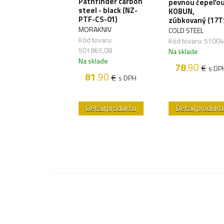
vnou čepeľou
Pathfinder carbon
pevnou čepeľo
 II - hnedý
steel - black (NZ-
KOBUN,
PTF-CS-01)
zúbkovaný (17T
RBER
MORAKNIV
COLD STEEL
 tovaru:
Kód tovaru:
Kód tovaru: 5100
728,01
501865,08
Na sklade
sklade
Na sklade
78
.90
22
.90
€
€
s DP
s DPH
81
.90
€
s DPH
etail produktu
Detail produktu
Detail produkt