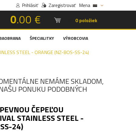
Prihlásiť
Zaregistrovať
Mena
0
.00 €
Košík:
0 položiek
BAOBRANA
ŠPECIALITKY
VÝROBCOVIA
NLESS STEEL - ORANGE (NZ-BOS-SS-24)
OMENTÁLNE NEMÁME SKLADOM,
I NAŠU PONUKU PODOBNÝCH
 PEVNOU ČEPEĽOU
VAL STAINLESS STEEL -
SS-24)