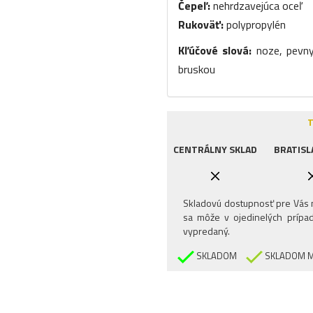
Čepeľ:
nehrdzavejúca oceľ
Rukoväť:
polypropylén
Kľúčové slová:
noze, pevny
bruskou
T
CENTRÁLNY SKLAD
BRATISL
Skladovú dostupnosť pre Vás n
sa môže v ojedinelých prípad
vypredaný.
SKLADOM
SKLADOM M