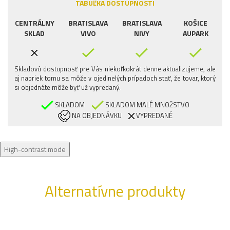
TABUĽKA DOSTUPNOSTI
CENTRÁLNY
BRATISLAVA
BRATISLAVA
KOŠICE
SKLAD
VIVO
NIVY
AUPARK
Skladovú dostupnosť pre Vás niekoľkokrát denne aktualizujeme, ale
aj napriek tomu sa môže v ojedinelých prípadoch stať, že tovar, ktorý
si objednáte môže byť už vypredaný.
SKLADOM
SKLADOM MALÉ MNOŽSTVO
NA OBJEDNÁVKU
VYPREDANÉ
High-contrast mode
Alternatívne produkty