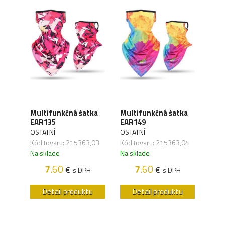
tka
Multifunkčná šatka
Multifunkčná šatka
Mult
EAR135
EAR149
EAR
OSTATNÍ
OSTATNÍ
OSTA
,32
Kód tovaru: 215363,03
Kód tovaru: 215363,04
Kód 
Na sklade
Na sklade
Na s
7
.60
7
.60
€
€
H
s DPH
s DPH
u
Detail produktu
Detail produktu