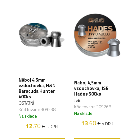
Náboj 4,5mm
Náb
Naboj 4,5mm
fle
vzduchovka, H&N
vzdu
vzduchovka, JSB
Baracuda Hunter
JSB 
Hades 500ks
400ks
Met
JSB
OSTATNÍ
JSB
Kód tovaru: 309268
Kód tovaru: 309238
Kód 
Na sklade
Na sklade
Na s
H
13
.60
€
s DPH
12
.70
€
s DPH