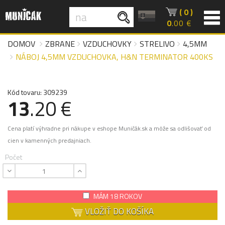
( 0 )
0
.00 €
DOMOV
ZBRANE
VZDUCHOVKY
STRELIVO
4,5MM
NÁBOJ 4,5MM VZDUCHOVKA, H&N TERMINATOR 400KS
Kód tovaru: 309239
13
.20 €
Cena platí výhradne pri nákupe v eshope Muničák.sk a môže sa odlišovať od
cien v kamenných predajniach.
Počet
MÁM 18 ROKOV
VLOŽIŤ DO KOŠÍKA