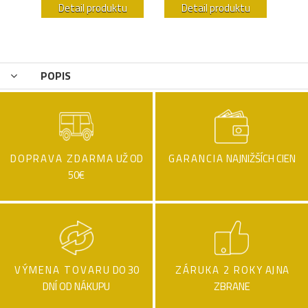
u
Detail produktu
Detail produktu
POPIS
DOPRAVA ZDARMA
UŽ OD
GARANCIA
NAJNIŽŠÍCH CIEN
50€
VÝMENA TOVARU
DO 30
ZÁRUKA 2 ROKY
AJ NA
DNÍ OD NÁKUPU
ZBRANE