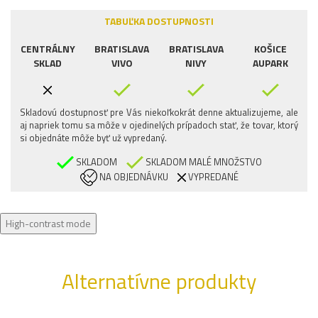
TABUĽKA DOSTUPNOSTI
CENTRÁLNY
BRATISLAVA
BRATISLAVA
KOŠICE
SKLAD
VIVO
NIVY
AUPARK
Skladovú dostupnosť pre Vás niekoľkokrát denne aktualizujeme, ale
aj napriek tomu sa môže v ojedinelých prípadoch stať, že tovar, ktorý
si objednáte môže byť už vypredaný.
SKLADOM
SKLADOM MALÉ MNOŽSTVO
NA OBJEDNÁVKU
VYPREDANÉ
High-contrast mode
Alternatívne produkty