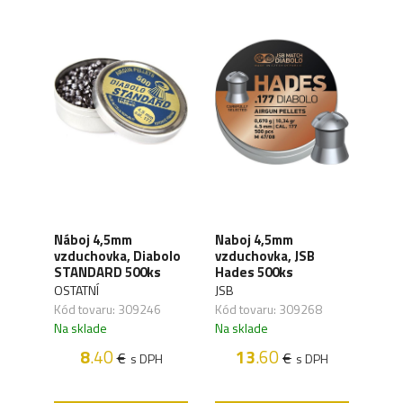
Náboj 4,5mm
Naboj 4,5mm
Náb
stol
vzduchovka, Diabolo
vzduchovka, JSB
vzd
STANDARD 500ks
Hades 500ks
Jack
OSTATNÍ
JSB
UMA
Kód tovaru: 309246
Kód tovaru: 309268
Kód 
Na sklade
Na sklade
Na s
H
8
.40
13
.60
€
€
s DPH
s DPH