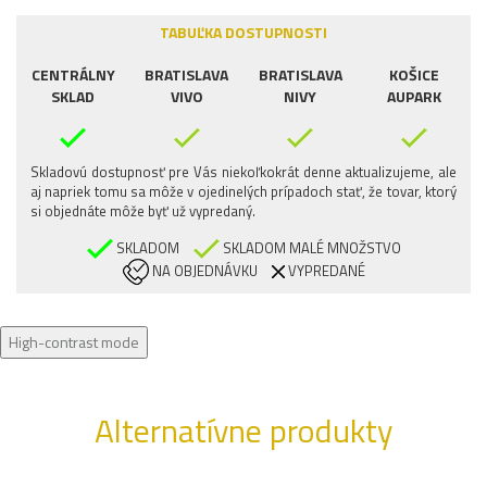
TABUĽKA DOSTUPNOSTI
CENTRÁLNY
BRATISLAVA
BRATISLAVA
KOŠICE
SKLAD
VIVO
NIVY
AUPARK
Skladovú dostupnosť pre Vás niekoľkokrát denne aktualizujeme, ale
aj napriek tomu sa môže v ojedinelých prípadoch stať, že tovar, ktorý
si objednáte môže byť už vypredaný.
SKLADOM
SKLADOM MALÉ MNOŽSTVO
NA OBJEDNÁVKU
VYPREDANÉ
High-contrast mode
Alternatívne produkty