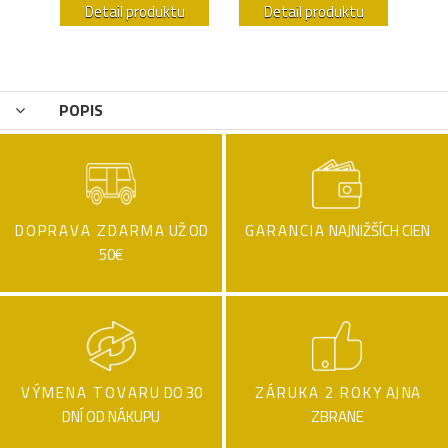
u
Detail produktu
Detail produktu
POPIS
DOPRAVA ZDARMA
UŽ OD
GARANCIA
NAJNIŽŠÍCH CIEN
50€
VÝMENA TOVARU
DO 30
ZÁRUKA 2 ROKY
AJ NA
DNÍ OD NÁKUPU
ZBRANE