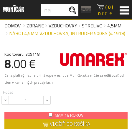
( 0 )
0
.00 €
DOMOV
ZBRANE
VZDUCHOVKY
STRELIVO
4,5MM
NÁBOJ 4,5MM VZDUCHOVKA, INTRUDER 500KS (4.1918)
Kód tovaru: 309118
8
.00 €
Cena platí výhradne pri nákupe v eshope Muničák.sk a môže sa odlišovať od
cien v kamenných predajniach.
Počet
MÁM 18 ROKOV
VLOŽIŤ DO KOŠÍKA