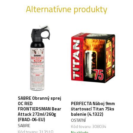
Alternatívne produkty
SABRE Obranný sprej
OC RED
PERFECTA Náboj 9mm
CO2 
FRONTIERSMAN Bear
štartovací Titan 75ks
Silv
ck
Attack 272ml/260g
balenie (4.1322)
(4.1
(FBAD-06-EU)
OSTATNÍ
UMA
SABRE
,04
Kód tovaru: 308034
Kód 
Kód tovaru: 313510
Na sklade
Na s