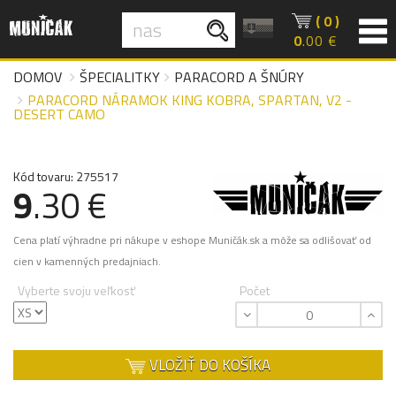
( 0 )
0
.00 €
DOMOV
ŠPECIALITKY
PARACORD A ŠNÚRY
PARACORD NÁRAMOK KING KOBRA, SPARTAN, V2 -
DESERT CAMO
Kód tovaru: 275517
9
.30 €
Cena platí výhradne pri nákupe v eshope Muničák.sk a môže sa odlišovať od
cien v kamenných predajniach.
Vyberte svoju veľkosť
Počet
VLOŽIŤ DO KOŠÍKA