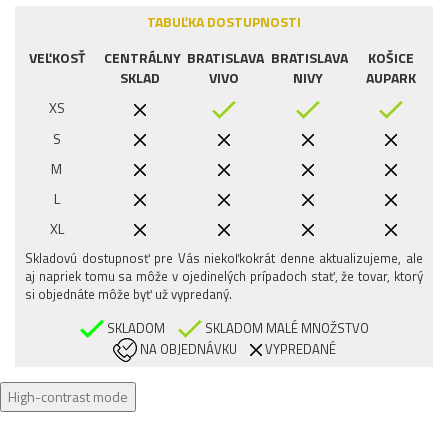
TABUĽKA DOSTUPNOSTI
VEĽKOSŤ
CENTRÁLNY
BRATISLAVA
BRATISLAVA
KOŠICE
SKLAD
VIVO
NIVY
AUPARK
XS
S
M
L
XL
Skladovú dostupnosť pre Vás niekoľkokrát denne aktualizujeme, ale
aj napriek tomu sa môže v ojedinelých prípadoch stať, že tovar, ktorý
si objednáte môže byť už vypredaný.
SKLADOM
SKLADOM MALÉ MNOŽSTVO
NA OBJEDNÁVKU
VYPREDANÉ
High-contrast mode