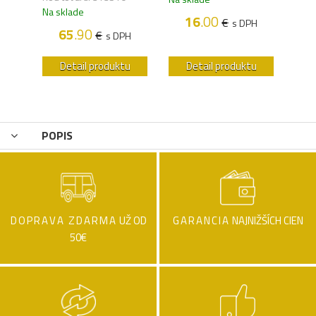
Na sklade
16
.00
€
H
s DPH
65
.90
€
s DPH
u
Detail produktu
Detail produktu
POPIS
DOPRAVA ZDARMA
UŽ OD
GARANCIA
NAJNIŽŠÍCH CIEN
50€