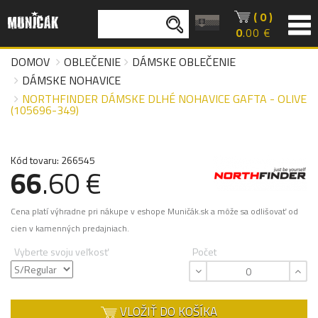
( 0 )
0
.00 €
DOMOV
OBLEČENIE
DÁMSKE OBLEČENIE
DÁMSKE NOHAVICE
NORTHFINDER DÁMSKE DLHÉ NOHAVICE GAFTA - OLIVE
(105696-349)
Kód tovaru: 266545
66
.60 €
Cena platí výhradne pri nákupe v eshope Muničák.sk a môže sa odlišovať od
cien v kamenných predajniach.
Vyberte svoju veľkosť
Počet
VLOŽIŤ DO KOŠÍKA