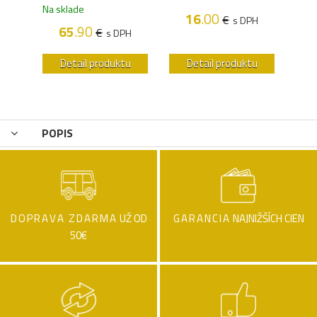
Na sklade
16
.00
€
H
s DPH
65
.90
€
s DPH
u
Detail produktu
Detail produktu
POPIS
DOPRAVA ZDARMA
UŽ OD
GARANCIA
NAJNIŽŠÍCH CIEN
50€