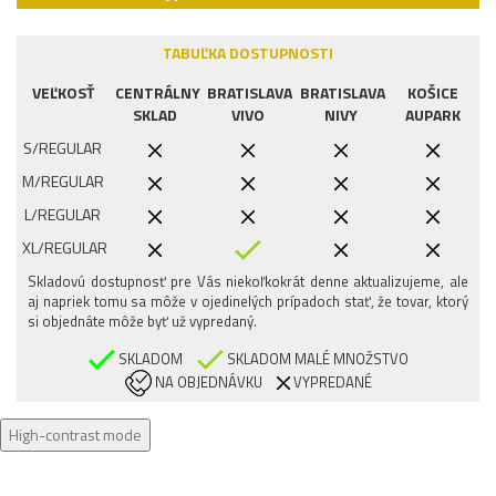
TABUĽKA DOSTUPNOSTI
VEĽKOSŤ
CENTRÁLNY
BRATISLAVA
BRATISLAVA
KOŠICE
SKLAD
VIVO
NIVY
AUPARK
S/REGULAR
M/REGULAR
L/REGULAR
XL/REGULAR
Skladovú dostupnosť pre Vás niekoľkokrát denne aktualizujeme, ale
aj napriek tomu sa môže v ojedinelých prípadoch stať, že tovar, ktorý
si objednáte môže byť už vypredaný.
SKLADOM
SKLADOM MALÉ MNOŽSTVO
NA OBJEDNÁVKU
VYPREDANÉ
High-contrast mode