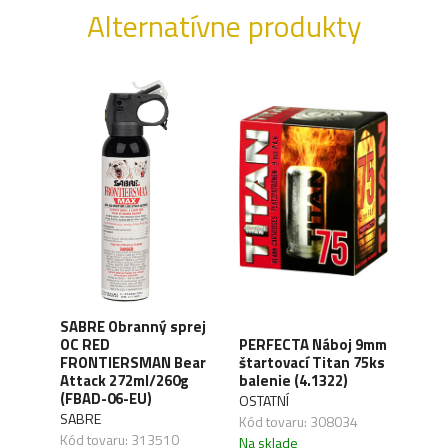
Alternatívne produkty
SABRE Obranný sprej
OC RED
PERFECTA Náboj 9mm
CO2 
FRONTIERSMAN Bear
štartovací Titan 75ks
Silv
ck
Attack 272ml/260g
balenie (4.1322)
(4.1
(FBAD-06-EU)
OSTATNÍ
UMA
SABRE
,04
Kód tovaru: 308034
Kód 
Kód tovaru: 313510
Na sklade
Na s