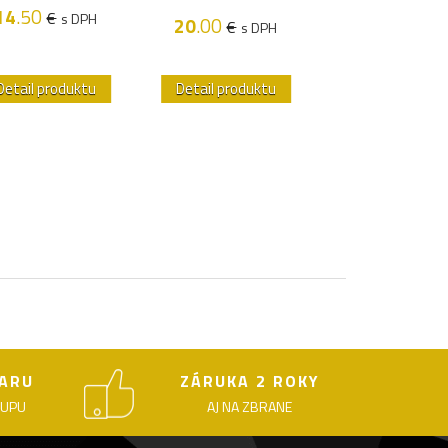
Na sklade
14
.50
€
s DPH
20
.00
€
s DPH
24
.20
€
s D
Detail produktu
Detail produktu
Detail produk
ARU
ZÁRUKA 2 ROKY
KUPU
AJ NA ZBRANE