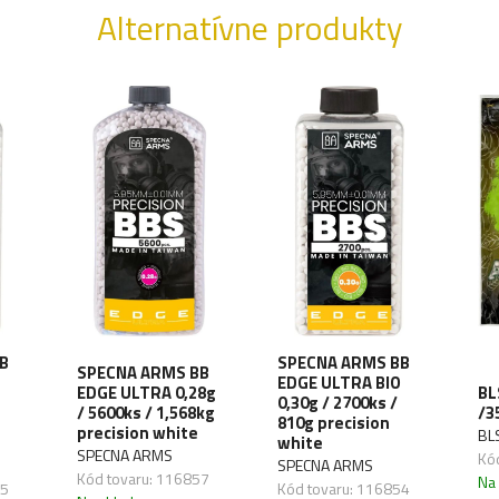
Alternatívne produkty
B
SPECNA ARMS BB
SPECNA ARMS BB
EDGE ULTRA BIO
EDGE ULTRA 0,28g
BL
0,30g / 2700ks /
/ 5600ks / 1,568kg
/3
810g precision
precision white
BL
white
SPECNA ARMS
Kó
SPECNA ARMS
Kód tovaru: 116857
Na
55
Kód tovaru: 116854