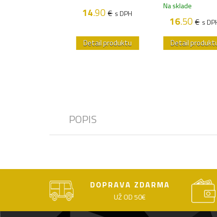
sklade
Na sklade
14
.90
€
s DPH
12
.30
16
.50
€
€
s DPH
s DP
etail produktu
Detail produktu
Detail produkt
POPIS
DOPRAVA ZDARMA
UŽ OD 50€