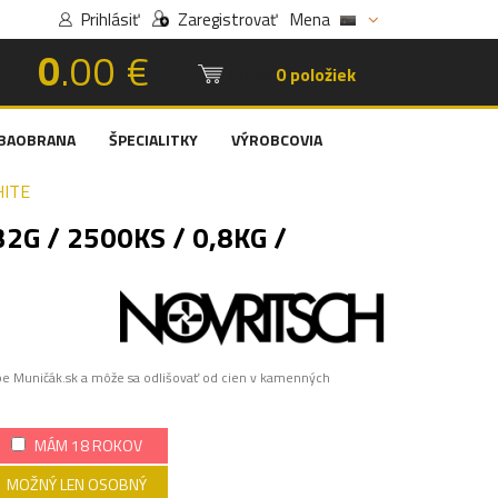
Prihlásiť
Zaregistrovať
Mena
0
.00 €
Košík:
0 položiek
BAOBRANA
ŠPECIALITKY
VÝROBCOVIA
HITE
2G / 2500KS / 0,8KG /
pe Muničák.sk a môže sa odlišovať od cien v kamenných
MÁM 18 ROKOV
MOŽNÝ LEN OSOBNÝ