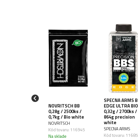
ECNA ARMS BB
SPECNA ARMS B
GE ULTRA BIO
NOVRITSCH BB
EDGE ULTRA BIO
5g / 2700ks /
0,28g / 2500ks /
0,32g / 2700ks /
g precision
0,7kg / Bio white
864g precision
ite
white
NOVRITSCH
ECNA ARMS
SPECNA ARMS
Kód tovaru: 116945
 tovaru: 116852
Kód tovaru: 1168
Na sklade