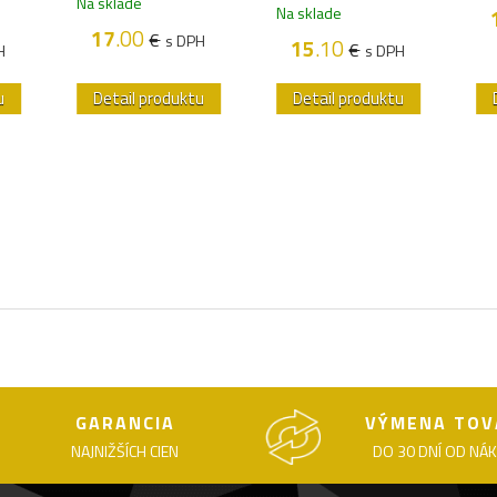
Na sklade
Na sklade
17
.00
€
s DPH
15
.10
€
H
s DPH
u
Detail produktu
Detail produktu
GARANCIA
VÝMENA TOV
NAJNIŽŠÍCH CIEN
DO 30 DNÍ OD NÁ