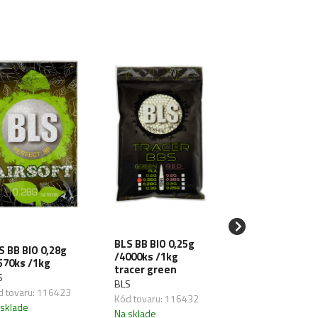
SPECNA ARMS
BLS BB BIO 0,25g
Rýchloplnička
S BB BIO 0,28g
/4000ks /1kg
zásobníkov pre
570ks /1kg
tracer green
M4/16 1000BB -
S
transparent bl
BLS
d tovaru: 116423
SPECNA ARMS
Kód tovaru: 116432
 sklade
Kód tovaru: 1301
Na sklade