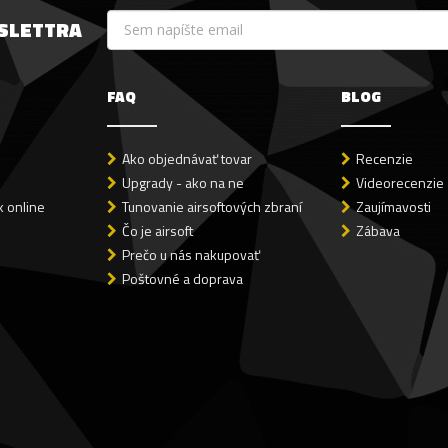
WSLETTRA
FAQ
BLOG
Ako objednávať tovar
Recenzie
Upgrady - ako na ne
Videorecenzie
 online
Tunovanie airsoftových zbraní
Zaujímavosti
Čo je airsoft
Zábava
Prečo u nás nakupovať
Poštovné a doprava