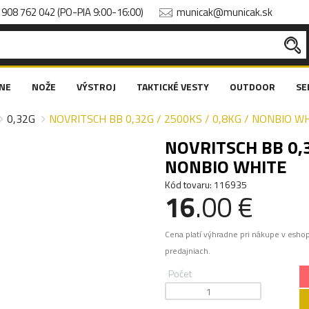
908 762 042 (PO-PIA 9:00-16:00)
municak@municak.sk
NE
NOŽE
VÝSTROJ
TAKTICKÉ VESTY
OUTDOOR
SE
0,32G
NOVRITSCH BB 0,32G / 2500KS / 0,8KG / NONBIO W
NOVRITSCH BB 0,3
NONBIO WHITE
Kód tovaru: 116935
16
.00 €
Cena platí výhradne pri nákupe v esho
predajniach.
Počet