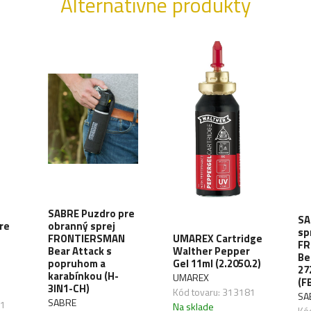
Alternatívne produkty
SABRE Puzdro pre
SA
re
obranný sprej
sp
FRONTIERSMAN
UMAREX Cartridge
FR
Bear Attack s
Walther Pepper
Be
popruhom a
Gel 11ml (2.2050.2)
27
karabínkou (H-
UMAREX
(F
3IN1-CH)
Kód tovaru: 313181
SA
SABRE
11
Na sklade
Kó