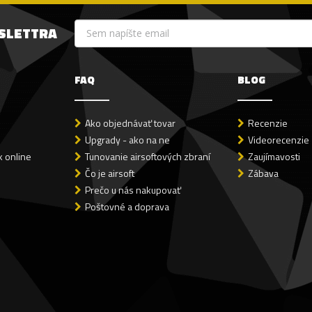
WSLETTRA
FAQ
BLOG
Ako objednávať tovar
Recenzie
Upgrady - ako na ne
Videorecenzie
 online
Tunovanie airsoftových zbraní
Zaujímavosti
Čo je airsoft
Zábava
Prečo u nás nakupovať
Poštovné a doprava