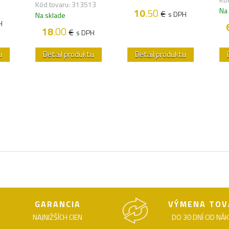
Kód tovaru: 313513
Na
10
.50
€
s DPH
Na sklade
H
18
.00
€
s DPH
u
Detail produktu
Detail produktu
GARANCIA
VÝMENA TOV
NAJNIŽŠÍCH CIEN
DO 30 DNÍ OD NÁ