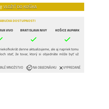
VLOŽIŤ DO KOŠÍKA
ABUĽKA DOSTUPNOSTI
AVA VIVO
BRATISLAVA NIVY
KOŠICE AUPARK
iekoľkokrát denne aktualizujeme, ale aj napriek tomu
och stať, že tovar, ktorý si objednáte môže byť už
ALÉ MNOŽSTVO
NA OBJEDNÁVKU
VYPREDANÉ