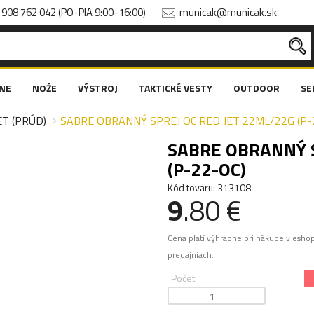
908 762 042 (PO-PIA 9:00-16:00)
municak@municak.sk
NE
NOŽE
VÝSTROJ
TAKTICKÉ VESTY
OUTDOOR
SE
ET (PRÚD)
SABRE OBRANNÝ SPREJ OC RED JET 22ML/22G (P-
SABRE OBRANNÝ S
(P-22-OC)
Kód tovaru: 313108
9
.80 €
Cena platí výhradne pri nákupe v esho
predajniach.
Počet