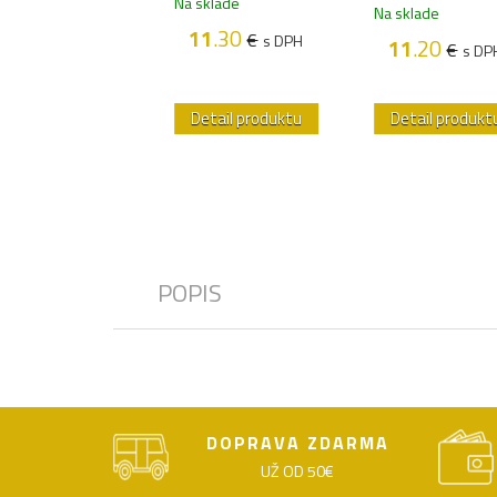
Na sklade
sklade
Na sklade
11
.30
€
s DPH
45
.40
11
.20
€
€
s DPH
s DP
etail produktu
Detail produktu
Detail produkt
POPIS
DOPRAVA ZDARMA
UŽ OD 50€