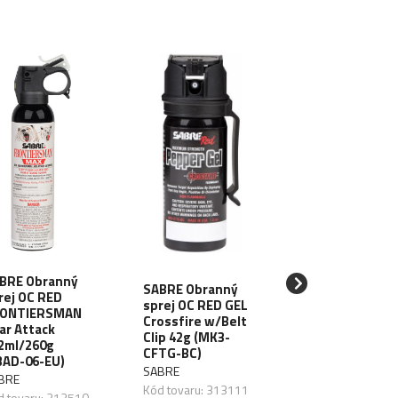
BRE Obranný
SABRE Obranný
rej OC RED
sprej OC RED GEL
ESP Obranný sp
ONTIERSMAN
Crossfire w/Belt
OC TORNADO s
ar Attack
Clip 42g (MK3-
svetlom, 100ml
2ml/260g
CFTG-BC)
OSTATNÍ
BAD-06-EU)
SABRE
Kód tovaru: 3131
BRE
Kód tovaru: 313111
Na sklade
d tovaru: 313510