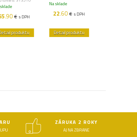
Na sklade
 sklade
23
.00
€
s D
22
.60
€
s DPH
65
.90
€
s DPH
Detail produktu
Detail produktu
Detail produk
ARU
ZÁRUKA 2 ROKY
KUPU
AJ NA ZBRANE