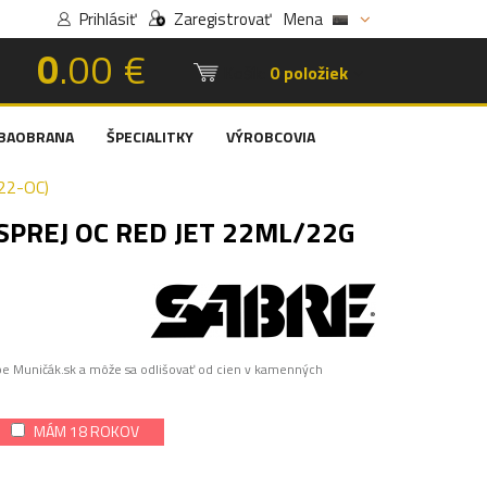
Prihlásiť
Zaregistrovať
Mena
0
.00 €
Košík:
0 položiek
BAOBRANA
ŠPECIALITKY
VÝROBCOVIA
22-OC)
PREJ OC RED JET 22ML/22G
pe Muničák.sk a môže sa odlišovať od cien v kamenných
MÁM 18 ROKOV