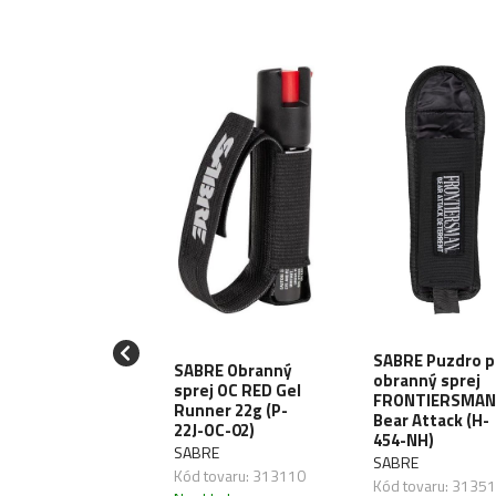
AREX Plynová
SABRE Puzdro p
SABRE Obranný
toľ Walther
obranný sprej
sprej OC RED Gel
 Ready, kal.
FRONTIERSMAN
Runner 22g (P-
 P.A.K. - black
Bear Attack (H-
22J-OC-02)
8.02.60)
454-NH)
SABRE
AREX
SABRE
Kód tovaru: 313110
 tovaru: 301116
Kód tovaru: 3135