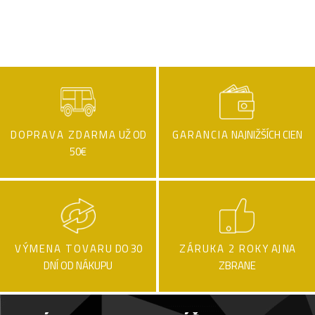
DOPRAVA ZDARMA
UŽ OD
GARANCIA
NAJNIŽŠÍCH CIEN
50€
VÝMENA TOVARU
DO 30
ZÁRUKA 2 ROKY
AJ NA
DNÍ OD NÁKUPU
ZBRANE