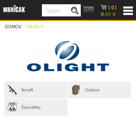
( 0 )
0
.00 €
DOMOV
OLIGHT
Airsoft
Outdoor
Špecialitky