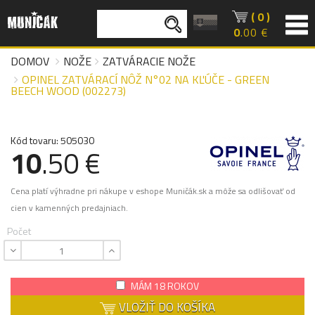
( 0 )
0
.00 €
DOMOV
NOŽE
ZATVÁRACIE NOŽE
OPINEL ZATVÁRACÍ NÔŽ N°02 NA KĽÚČE - GREEN
BEECH WOOD (002273)
Kód tovaru: 505030
10
.50 €
Cena platí výhradne pri nákupe v eshope Muničák.sk a môže sa odlišovať od
cien v kamenných predajniach.
Počet
MÁM 18 ROKOV
VLOŽIŤ DO KOŠÍKA