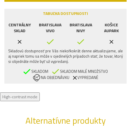
TABUĽKA DOSTUPNOSTI
CENTRÁLNY
BRATISLAVA
BRATISLAVA
KOŠICE
SKLAD
VIVO
NIVY
AUPARK
Skladovú dostupnosť pre Vás niekoľkokrát denne aktualizujeme, ale
aj napriek tomu sa môže v ojedinelých prípadoch stať, že tovar, ktorý
si objednáte môže byť už vypredaný.
SKLADOM
SKLADOM MALÉ MNOŽSTVO
NA OBJEDNÁVKU
VYPREDANÉ
High-contrast mode
Alternatívne produkty