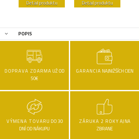
u
Detail produktu
Detail produktu
POPIS
DOPRAVA ZDARMA
UŽ OD
GARANCIA
NAJNIŽŠÍCH CIEN
50€
VÝMENA TOVARU
DO 30
ZÁRUKA 2 ROKY
AJ NA
DNÍ OD NÁKUPU
ZBRANE