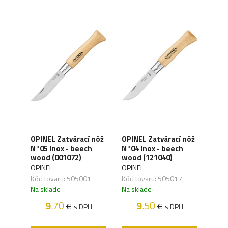
 nôž
OPINEL Zatvárací nôž
OPINEL Zatvárací nôž
OPIN
-
N°05 Inox - beech
N°04 Inox - beech
N°08
wood (001072)
wood (121040)
(002
OPINEL
OPINEL
OPIN
Kód tovaru: 505001
Kód tovaru: 505017
Kód 
Na sklade
Na sklade
Na s
9
.70
9
.50
€
€
H
s DPH
s DPH