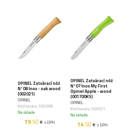
OPINEL Zatvárací nôž
OPIN
 nôž
OPINEL Zatvárací nôž
N°07 Inox My First
N°08
-
N°08 Inox - oak wood
Opinel Apple - wood
eart
(002021)
(001700KS)
(001
OPINEL
OPINEL
OPIN
Kód tovaru: 505008
Kód tovaru: 505021
Kód 
Na sklade
Na sklade
Na s
19
.50
€
H
s DPH
14
.50
€
s DPH