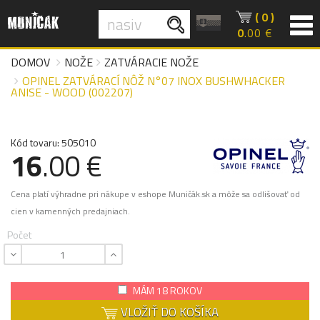
( 0 )
0
.00 €
DOMOV
NOŽE
ZATVÁRACIE NOŽE
OPINEL ZATVÁRACÍ NÔŽ N°07 INOX BUSHWHACKER
ANISE - WOOD (002207)
Kód tovaru: 505010
16
.00 €
Cena platí výhradne pri nákupe v eshope Muničák.sk a môže sa odlišovať od
cien v kamenných predajniach.
Počet
MÁM 18 ROKOV
VLOŽIŤ DO KOŠÍKA