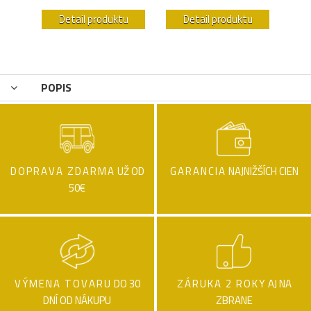
u
Detail produktu
Detail produktu
POPIS
DOPRAVA ZDARMA
UŽ OD
GARANCIA
NAJNIŽŠÍCH CIEN
50€
VÝMENA TOVARU
DO 30
ZÁRUKA 2 ROKY
AJ NA
DNÍ OD NÁKUPU
ZBRANE