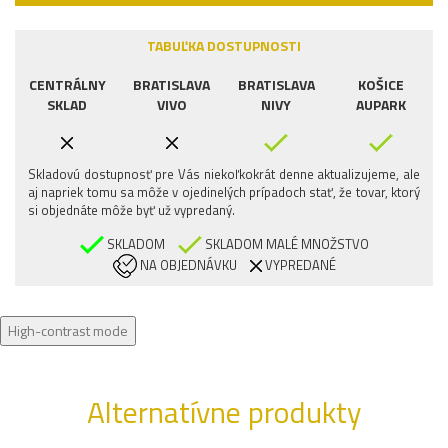
TABUĽKA DOSTUPNOSTI
CENTRÁLNY
BRATISLAVA
BRATISLAVA
KOŠICE
SKLAD
VIVO
NIVY
AUPARK
Skladovú dostupnosť pre Vás niekoľkokrát denne aktualizujeme, ale
aj napriek tomu sa môže v ojedinelých prípadoch stať, že tovar, ktorý
si objednáte môže byť už vypredaný.
SKLADOM
SKLADOM MALÉ MNOŽSTVO
NA OBJEDNÁVKU
VYPREDANÉ
High-contrast mode
Alternatívne produkty