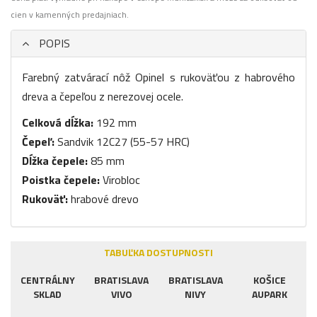
cien v kamenných predajniach.
POPIS
Farebný zatvárací nôž Opinel s rukoväťou z habrového
dreva a čepeľou z nerezovej ocele.
Celková dĺžka:
192 mm
Čepeľ:
Sandvik 12C27 (55-57 HRC)
Dĺžka čepele:
85 mm
Poistka čepele:
Virobloc
Rukoväť:
hrabové drevo
TABUĽKA DOSTUPNOSTI
CENTRÁLNY
BRATISLAVA
BRATISLAVA
KOŠICE
SKLAD
VIVO
NIVY
AUPARK