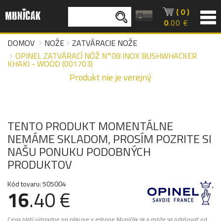
( 0 )
0
.00 €
DOMOV
NOŽE
ZATVÁRACIE NOŽE
OPINEL ZATVÁRACÍ NÔŽ N°08 INOX BUSHWHACKER
KHAKI - WOOD (001703)
Produkt nie je verejný
TENTO PRODUKT MOMENTÁLNE
NEMÁME SKLADOM, PROSÍM POZRITE SI
NAŠU PONUKU PODOBNÝCH
PRODUKTOV
Kód tovaru: 505004
16
.40 €
Cena platí výhradne pri nákupe v eshope Muničák.sk a môže sa odlišovať od