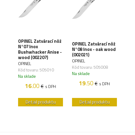
OPINEL Zatvárací nôž
OPIN
 nôž
OPINEL Zatvárací nôž
N°07 Inox
N°08
-
N°08 Inox - oak wood
Bushwhacker Anise -
eart
(002021)
wood (002207)
(001
OPINEL
OPINEL
OPIN
Kód tovaru: 505008
Kód tovaru: 505010
Kód 
Na sklade
Na sklade
Na s
19
.50
€
H
s DPH
16
.00
€
s DPH
u
Detail produktu
Detail produktu