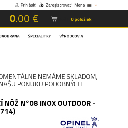
Prihlásiť
Zaregistrovať
Mena
0
.00 €
Košík:
0 položiek
BAOBRANA
ŠPECIALITKY
VÝROBCOVIA
OMENTÁLNE NEMÁME SKLADOM,
I NAŠU PONUKU PODOBNÝCH
Í NÔŽ N°08 INOX OUTDOOR -
1714)