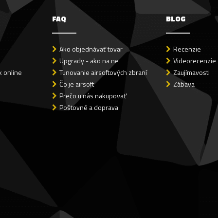
FAQ
BLOG
Ako objednávať tovar
Recenzie
Upgrady - ako na ne
Videorecenzie
 online
Tunovanie airsoftových zbraní
Zaujímavosti
Čo je airsoft
Zábava
Prečo u nás nakupovať
Poštovné a doprava