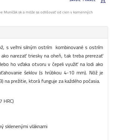
pe Muničák.sk a môže sa odlišovať od cien v kamenných
ž, s veľmi silným ostrím kombinované s ostrím
ako narezať triesky na oheň, tak treba prerezať
alebo ho vďaka otvoru v čepeli využiť na lodi ako
uťahovanie šeklov (s hrúbkou 4-10 mm). Nôž je
B) na prežitie, ktorá funguje za každého počasia.
7 HRC)
ý sklenenými vláknami