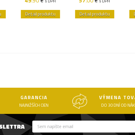
49
.90
57
.00
€
€
s DPH
s DPH
u
Detail produktu
Detail produktu
GARANCIA
VÝMENA TOV
NAJNIŽŠÍCH CIEN
DO 30 DNÍ OD NÁ
WSLETTRA