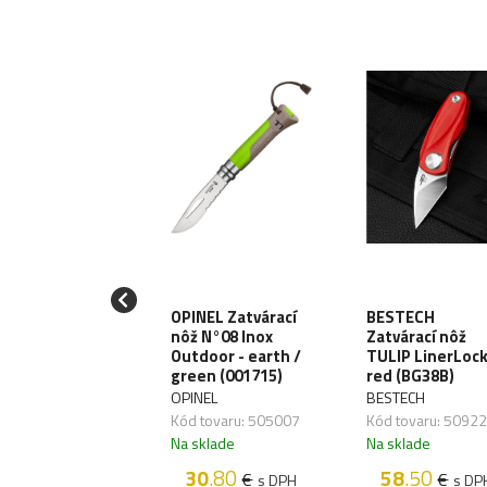
HRADE
OPINEL Zatvárací
BESTECH
várací nôž
nôž N°08 Inox
Zatvárací nôž
ambit - čierny
Outdoor - earth /
TULIP LinerLock
CH110)
green (001715)
red (BG38B)
HRADE
OPINEL
BESTECH
 tovaru: 504992
Kód tovaru: 505007
Kód tovaru: 5092
sklade
Na sklade
Na sklade
39
.80
30
.80
58
.50
€
€
€
s DPH
s DPH
s DP