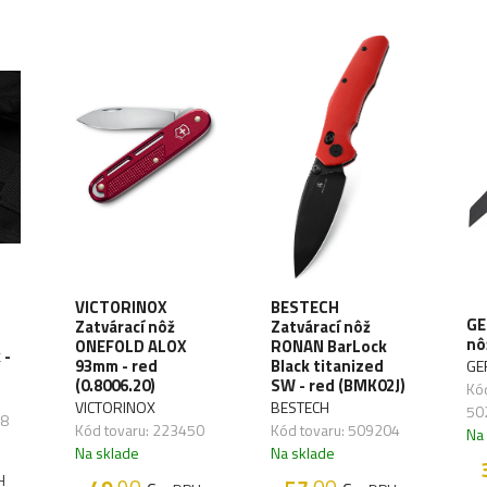
VICTORINOX
BESTECH
GE
Zatvárací nôž
Zatvárací nôž
nô
ONEFOLD ALOX
RONAN BarLock
 -
93mm - red
Black titanized
GE
(0.8006.20)
SW - red (BMK02J)
Kód
VICTORINOX
BESTECH
50
28
Kód tovaru: 223450
Kód tovaru: 509204
Na
Na sklade
Na sklade
H