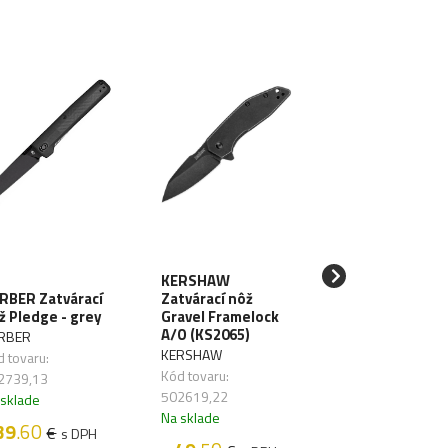
KERSHAW
GANZO Zatvára
RBER Zatvárací
Zatvárací nôž
nôž G707B
ž Pledge - grey
Gravel Framelock
ButtonLock Bla
A/O (KS2065)
RBER
- black (G707B)
KERSHAW
 tovaru:
GANZO
Kód tovaru:
2739,13
Kód tovaru: 5030
502619,22
 sklade
Na sklade
Na sklade
39
.60
€
s DPH
28
.90
€
s D