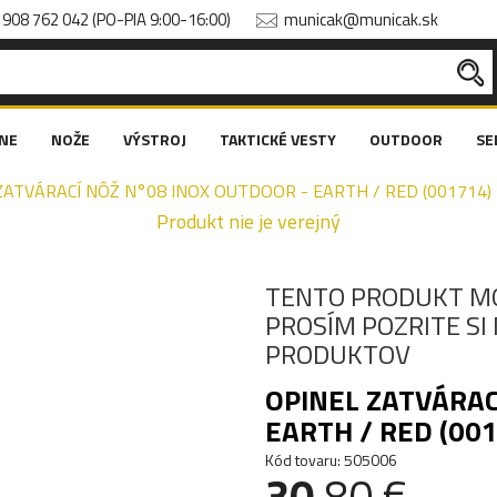
908 762 042 (PO-PIA 9:00-16:00)
municak@municak.sk
NE
NOŽE
VÝSTROJ
TAKTICKÉ VESTY
OUTDOOR
SE
ZATVÁRACÍ NÔŽ N°08 INOX OUTDOOR - EARTH / RED (001714)
Produkt nie je verejný
TENTO PRODUKT M
PROSÍM POZRITE S
PRODUKTOV
OPINEL ZATVÁRAC
EARTH / RED (00
Kód tovaru: 505006
30
.80 €