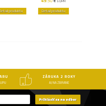
49
.50
€
s DPH
Detail produktu
Detail produktu
Detail produk
ARU
ZÁRUKA 2 ROKY
KUPU
AJ NA ZBRANE
Prihlásiť sa na odber