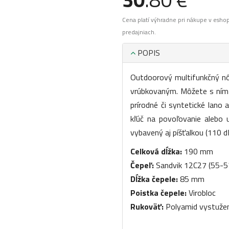
Cena platí výhradne pri nákupe v esho
predajniach.
POPIS
Outdoorový multifunkčný nô
vrúbkovaným. Môžete s ním 
prírodné či syntetické lano 
kľúč na povoľovanie alebo 
vybavený aj píšťalkou (110 d
Celková dĺžka:
190 mm
Čepeľ:
Sandvik 12C27 (55-5
Dĺžka čepele:
85 mm
Poistka čepele:
Virobloc
Rukoväť:
Polyamid vystužen