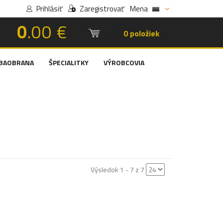
Prihlásiť
Zaregistrovať
Mena
0
.00 €
Košík:
0 položiek
BAOBRANA
ŠPECIALITKY
VÝROBCOVIA
Výsledok 1 - 7 z 7