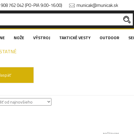
908 762 042 (PO-PIA 9:00-16:00)
municak@municak.sk
NE
NOŽE
VÝSTROJ
TAKTICKÉ VESTY
OUTDOOR
SE
STATNÉ
Naspäť
NAČÍTAVAM