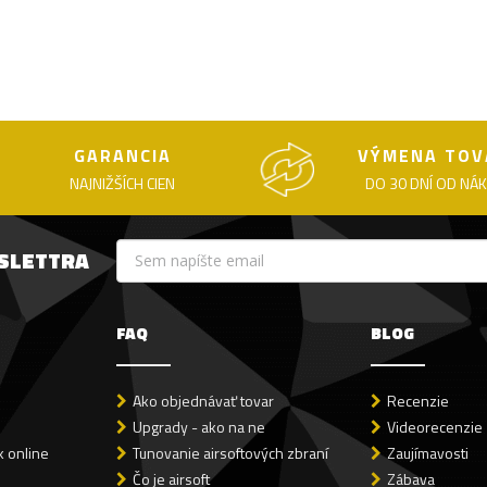
GARANCIA
VÝMENA TOV
NAJNIŽŠÍCH CIEN
DO 30 DNÍ OD NÁ
WSLETTRA
FAQ
BLOG
Ako objednávať tovar
Recenzie
Upgrady - ako na ne
Videorecenzie
 online
Tunovanie airsoftových zbraní
Zaujímavosti
Čo je airsoft
Zábava