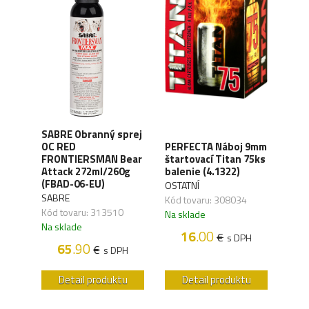
SABRE Obranný sprej
OC RED
PERFECTA Náboj 9mm
CO2 
FRONTIERSMAN Bear
štartovací Titan 75ks
Silv
ck
Attack 272ml/260g
balenie (4.1322)
(4.1
(FBAD-06-EU)
OSTATNÍ
UMA
SABRE
,04
Kód tovaru: 308034
Kód 
Kód tovaru: 313510
Na sklade
Na s
Na sklade
16
.00
€
H
s DPH
65
.90
€
s DPH
u
Detail produktu
Detail produktu