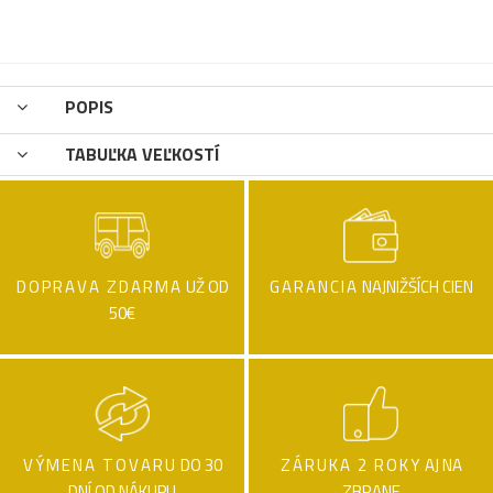
POPIS
TABUĽKA VEĽKOSTÍ
DOPRAVA ZDARMA
UŽ OD
GARANCIA
NAJNIŽŠÍCH CIEN
50€
VÝMENA TOVARU
DO 30
ZÁRUKA 2 ROKY
AJ NA
DNÍ OD NÁKUPU
ZBRANE