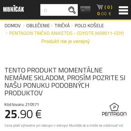
( 0 )
0
.00 €
DOMOV
OBLEČENIE
TRIČKÁ
POLO KOŠELE
PENTAGON TRIČKO ANIKETOS - COYOTE (K09011-COY)
Produkt nie je verejný
TENTO PRODUKT MOMENTÁLNE
NEMÁME SKLADOM, PROSÍM POZRITE SI
NAŠU PONUKU PODOBNÝCH
PRODUKTOV
Kód tovaru: 210571
25
.90 €
Cena platí výhradne pri nákupe v eshope Muničák.sk a môže sa odlišovať od