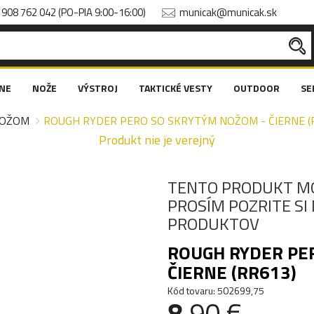
908 762 042 (PO-PIA 9:00-16:00)
municak@municak.sk
NE
NOŽE
VÝSTROJ
TAKTICKÉ VESTY
OUTDOOR
SE
NOŽOM
ROUGH RYDER PERO SO SKRYTÝM NOŽOM - ČIERNE (
Produkt nie je verejný
TENTO PRODUKT M
PROSÍM POZRITE S
PRODUKTOV
ROUGH RYDER PE
ČIERNE (RR613)
Kód tovaru: 502699,75
8
.90 €