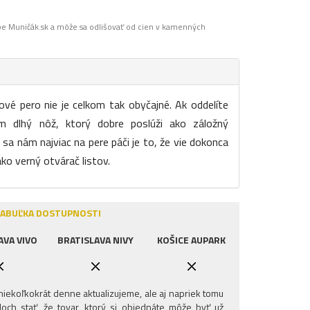
pe Muničák.sk a môže sa odlišovať od cien v kamenných
vé pero nie je celkom tak obyčajné. Ak oddelíte
m dlhý nôž, ktorý dobre poslúži ako záložný
sa nám najviac na pere páči je to, že vie dokonca
ako verný otvárač listov.
ABUĽKA DOSTUPNOSTI
AVA VIVO
BRATISLAVA NIVY
KOŠICE AUPARK
iekoľkokrát denne aktualizujeme, ale aj napriek tomu
och stať, že tovar, ktorý si objednáte môže byť už