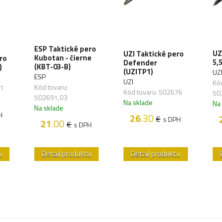
ESP Taktické pero
UZ
UZI Taktické pero
Kubotan - čierne
ro
5,
Defender
(KBT-03-B)
)
(UZITP1)
UZ
ESP
UZI
Kód
Kód tovaru:
91
Kód tovaru: 502676
50
502691,03
Na sklade
Na
Na sklade
H
26
.30
€
s DPH
21
.00
€
s DPH
u
Detail produktu
Detail produktu