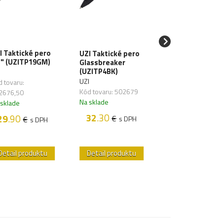
I Taktické pero
ESP Taktické p
UZI Taktické pero
5" (UZITP19GM)
- titan (KBT-02)
Glassbreaker
(UZITP4BK)
I
ESP
UZI
 tovaru:
Kód tovaru:
Kód tovaru: 502679
2676,50
502691,01
Na sklade
 sklade
Na sklade
32
.30
29
.90
20
.60
€
€
€
s DPH
s DPH
s D
Detail produktu
Detail produktu
Detail produk