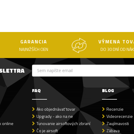
GARANCIA
VÝMENA TOV
NAJNIŽŠÍCH CIEN
DO 30 DNÍ OD NÁ
WSLETTRA
FAQ
BLOG
Ako objednávať tovar
Recenzie
Upgrady - ako na ne
Videorecenzie
 online
Tunovanie airsoftových zbraní
Zaujímavosti
Čo je airsoft
Zábava