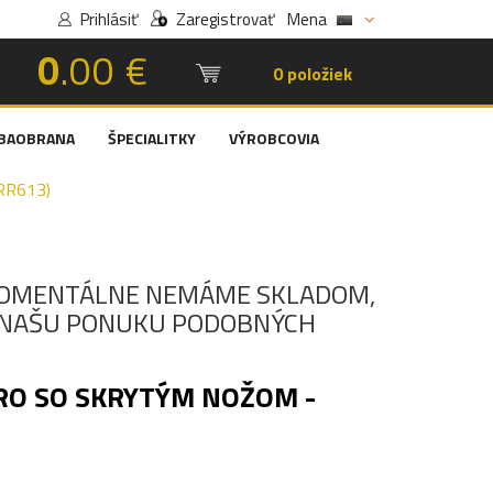
Prihlásiť
Zaregistrovať
Mena
0
.00 €
Košík:
0 položiek
BAOBRANA
ŠPECIALITKY
VÝROBCOVIA
RR613)
OMENTÁLNE NEMÁME SKLADOM,
I NAŠU PONUKU PODOBNÝCH
RO SO SKRYTÝM NOŽOM -