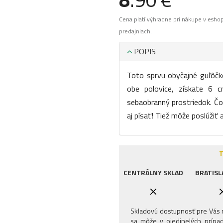
Cena platí výhradne pri nákupe v esho
predajniach.
POPIS
Toto sprvu obyčajné guľôčko
obe polovice, získate 6 c
sebaobranný prostriedok. Čo 
aj písať! Tiež môže poslúžiť 
T
CENTRÁLNY SKLAD
BRATISL
Skladovú dostupnosť pre Vás n
sa môže v ojedinelých prípad