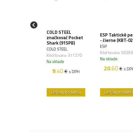
BRE Obranný
ej OC RED GEL
COLD STEEL
ESP Taktické pe
ssfire w/Belt
značkovač Pocket
- čierne (KBT-02
p 42g (MK3-
Shark (91SPB)
ESP
TG-BC)
COLD STEEL
Kód tovaru: 5026
BRE
Kód tovaru: 311270
Na sklade
 tovaru: 313111
Na sklade
sklade
20
.60
€
s DP
9
.40
€
s DPH
22
.60
€
s DPH
etail produktu
Detail produktu
Detail produkt