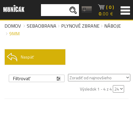
( 0 )
0
.00 €
DOMOV
SEBAOBRANA
PLYNOVÉ ZBRANE
NÁBOJE
9MM
Naspäť
Filtrovať
Výsledok 1 - 4 z 4