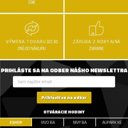
50€
VÝMENA TOVARU
DO 30
ZÁRUKA 2 ROKY
AJ NA
DNÍ OD NÁKUPU
ZBRANE
PRIHLÁSTE SA NA ODBER NÁŠHO NEWSLETTRA
Prihlásiť sa na odber
OTVÁRACIE HODINY
ESHOP
VIVO BA
NIVY BA
AUPARK KE