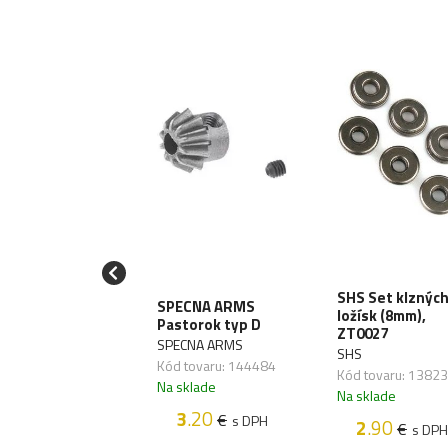
 HopUp
SHS Set klznýc
SPECNA ARMS
mička pre GBB
ložísk (8mm),
Pastorok typ D
tole
ZT0027
SPECNA ARMS
SHS
Kód tovaru: 144484
 tovaru: 145650
Kód tovaru: 1382
Na sklade
sklade
Na sklade
3
.20
€
s DPH
2
.50
2
.90
€
€
s DPH
s DPH