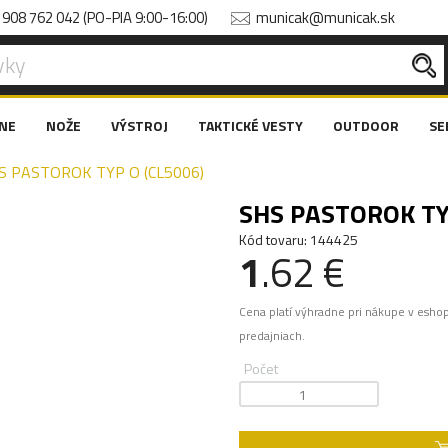
908 762 042 (PO-PIA 9:00-16:00)
municak@municak.sk
NE
NOŽE
VÝSTROJ
TAKTICKÉ VESTY
OUTDOOR
SE
S PASTOROK TYP O (CL5006)
SHS PASTOROK TY
Kód tovaru: 144425
1
.62 €
Cena platí výhradne pri nákupe v esho
predajniach.
Počet