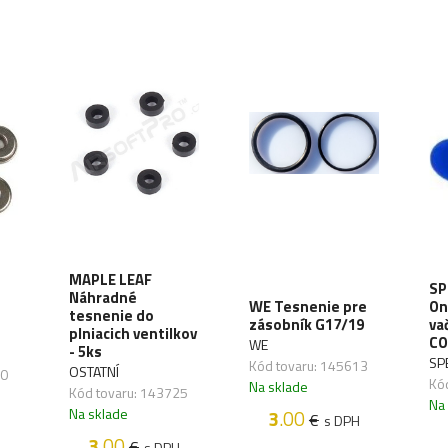
MAPLE LEAF
SP
h
Náhradné
WE Tesnenie pre
On
tesnenie do
zásobník G17/19
va
plniacich ventilkov
CO
WE
- 5ks
SP
Kód tovaru: 145613
OSTATNÍ
30
Kó
Na sklade
Kód tovaru: 143725
Na
Na sklade
3
.00
€
s DPH
3
.00
€
s DPH