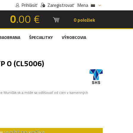
Prihlásiť
Zaregistrovať
Mena
0
.00 €
Košík:
0 položiek
BAOBRANA
ŠPECIALITKY
VÝROBCOVIA
P O (CL5006)
pe Muničák.sk a môže sa odlišovať od cien v kamenných