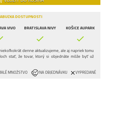
VLOŽIŤ DO KOŠÍKA
ABUĽKA DOSTUPNOSTI
AVA VIVO
BRATISLAVA NIVY
KOŠICE AUPARK
iekoľkokrát denne aktualizujeme, ale aj napriek tomu
och stať, že tovar, ktorý si objednáte môže byť už
ALÉ MNOŽSTVO
NA OBJEDNÁVKU
VYPREDANÉ