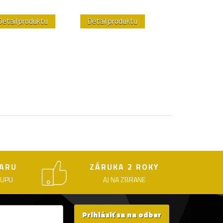
Detail produktu
Detail produktu
Detail produk
ARU
ZÁRUKA 2 ROKY
KUPU
AJ NA ZBRANE
Prihlásiť sa na odber