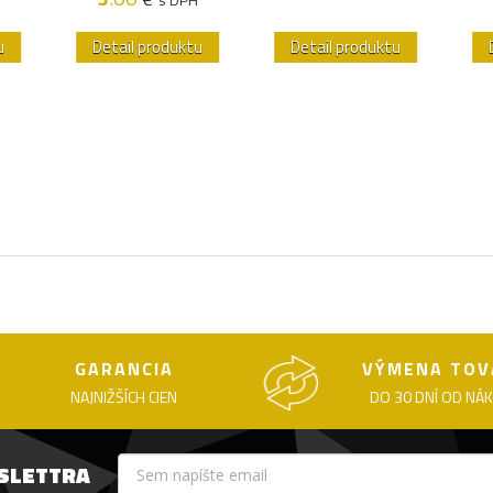
u
Detail produktu
Detail produktu
GARANCIA
VÝMENA TOV
NAJNIŽŠÍCH CIEN
DO 30 DNÍ OD NÁ
WSLETTRA