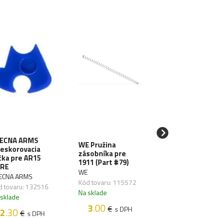
ECNA ARMS
SPECNA ARMS
WE Pružina
eskorovacia
Prachová krytk
zásobníka pre
čka pre AR15
záveru pre
1911 (Part #79)
RE
M4/M16 CORE
WE
ECNA ARMS
SPECNA ARMS
Kód tovaru: 115572
d tovaru: 132516
Kód tovaru: 1473
Na sklade
 sklade
Na sklade
3
.00
€
s DPH
2
.30
2
.80
€
€
s DPH
s DP