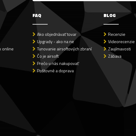
FAQ
BLOG
Ako objednávať tovar
Recenzie
Upgrady - ako na ne
Videorecenzie
 online
Tunovanie airsoftových zbraní
Zaujímavosti
Čo je airsoft
Zábava
Prečo u nás nakupovať
Poštovné a doprava