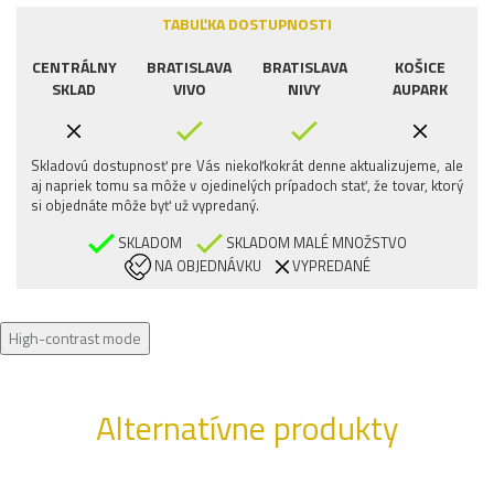
TABUĽKA DOSTUPNOSTI
CENTRÁLNY
BRATISLAVA
BRATISLAVA
KOŠICE
SKLAD
VIVO
NIVY
AUPARK
Skladovú dostupnosť pre Vás niekoľkokrát denne aktualizujeme, ale
aj napriek tomu sa môže v ojedinelých prípadoch stať, že tovar, ktorý
si objednáte môže byť už vypredaný.
SKLADOM
SKLADOM MALÉ MNOŽSTVO
NA OBJEDNÁVKU
VYPREDANÉ
High-contrast mode
Alternatívne produkty