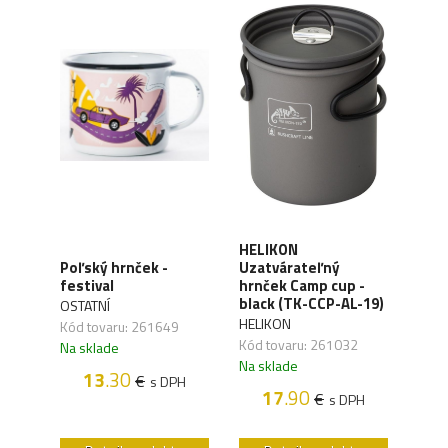
HELIKON
HELI
Poľský hrnček -
Uzatvárateľný
ack
whit
festival
hrnček Camp cup -
AXM
black (TK-CCP-AL-19)
OSTATNÍ
HELI
HELIKON
Kód tovaru: 261649
Kód 
Kód tovaru: 261032
Na sklade
Na s
Na sklade
13
.30
€
s DPH
H
17
.90
€
s DPH