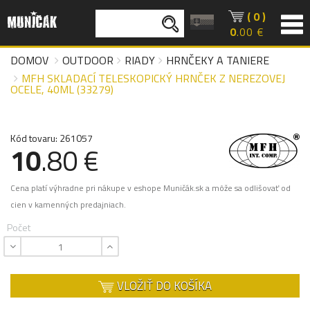
( 0 )
0
.00 €
DOMOV
OUTDOOR
RIADY
HRNČEKY A TANIERE
MFH SKLADACÍ TELESKOPICKÝ HRNČEK Z NEREZOVEJ
OCELE, 40ML (33279)
Kód tovaru: 261057
10
.80 €
Cena platí výhradne pri nákupe v eshope Muničák.sk a môže sa odlišovať od
cien v kamenných predajniach.
Počet
VLOŽIŤ DO KOŠÍKA