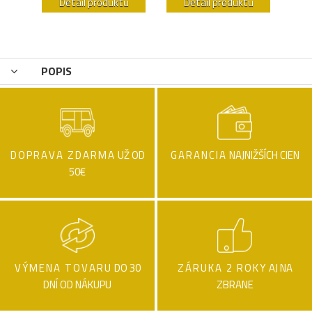
u
Detail produktu
Detail produktu
POPIS
DOPRAVA ZDARMA
UŽ OD
GARANCIA
NAJNIŽŠÍCH CIEN
50€
VÝMENA TOVARU
DO 30
ZÁRUKA 2 ROKY
AJ NA
DNÍ OD NÁKUPU
ZBRANE