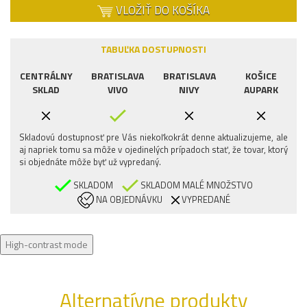
VLOŽIŤ DO KOŠÍKA
TABUĽKA DOSTUPNOSTI
CENTRÁLNY
BRATISLAVA
BRATISLAVA
KOŠICE
SKLAD
VIVO
NIVY
AUPARK
Skladovú dostupnosť pre Vás niekoľkokrát denne aktualizujeme, ale
aj napriek tomu sa môže v ojedinelých prípadoch stať, že tovar, ktorý
si objednáte môže byť už vypredaný.
SKLADOM
SKLADOM MALÉ MNOŽSTVO
NA OBJEDNÁVKU
VYPREDANÉ
High-contrast mode
Alternatívne produkty