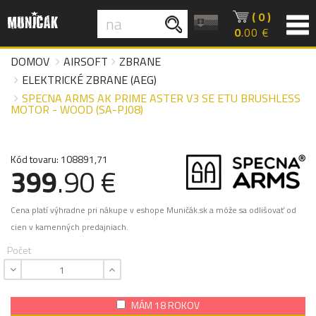
( 0 )
0
.00 €
DOMOV
AIRSOFT
ZBRANE
ELEKTRICKÉ ZBRANE (AEG)
SPECNA ARMS AK PRIME ASTER V3 SE ETU BRUSHLESS
MOTOR - WOOD (SA-PJ08)
Kód tovaru: 108891,71
399
.90 €
Cena platí výhradne pri nákupe v eshope Muničák.sk a môže sa odlišovať od
cien v kamenných predajniach.
Počet
MÁM 18 ROKOV