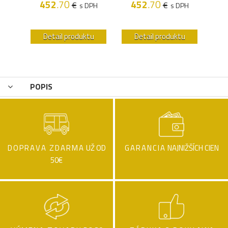
452
.70
452
.70
4
€
€
PH
s DPH
s DPH
u
Detail produktu
Detail produktu
POPIS
DOPRAVA ZDARMA
UŽ OD
GARANCIA
NAJNIŽŠÍCH CIEN
50€