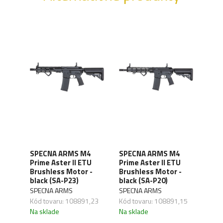
YK
SPECNA ARMS M4
SPECNA ARMS M4
SPE
ETU
Prime Aster II ETU
Prime Aster II ETU
Prim
Brushless Motor -
Brushless Motor -
ETU
black (SA-P23)
black (SA-P20)
- wo
SPECNA ARMS
SPECNA ARMS
SPE
,24
Kód tovaru: 108891,23
Kód tovaru: 108891,15
Kód 
Na sklade
Na sklade
Na s