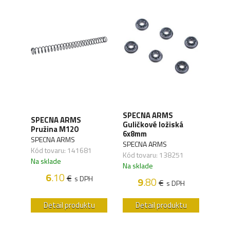
SPECNA ARMS
zné
SPECNA ARMS
SPE
Guličkové ložiská
. II
Pružina M120
valc
6x8mm
SPECNA ARMS
SPE
SPECNA ARMS
Kód tovaru: 141681
Kód 
Kód tovaru: 138251
Na sklade
Na s
Na sklade
6
.10
€
H
s DPH
9
.80
€
s DPH
u
Detail produktu
Detail produktu