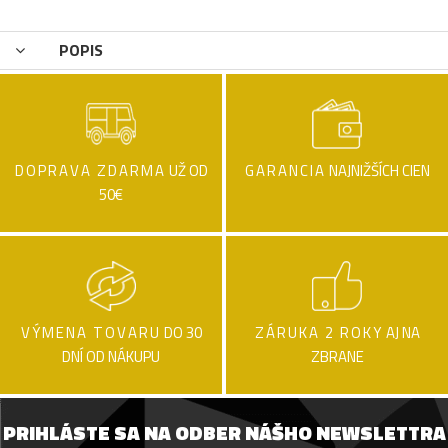
POPIS
DOPRAVA ZDARMA
UŽ OD
GARANCIA
NAJNIŽŠÍCH CIEN
50€
VÝMENA TOVARU
DO 30
ZÁRUKA 2 ROKY
AJ NA
DNÍ OD NÁKUPU
ZBRANE
PRIHLÁSTE SA NA ODBER NÁŠHO NEWSLETTRA