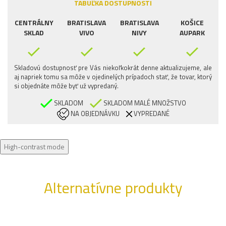
TABUĽKA DOSTUPNOSTI
CENTRÁLNY
BRATISLAVA
BRATISLAVA
KOŠICE
SKLAD
VIVO
NIVY
AUPARK
Skladovú dostupnosť pre Vás niekoľkokrát denne aktualizujeme, ale
aj napriek tomu sa môže v ojedinelých prípadoch stať, že tovar, ktorý
si objednáte môže byť už vypredaný.
SKLADOM
SKLADOM MALÉ MNOŽSTVO
NA OBJEDNÁVKU
VYPREDANÉ
High-contrast mode
Alternatívne produkty