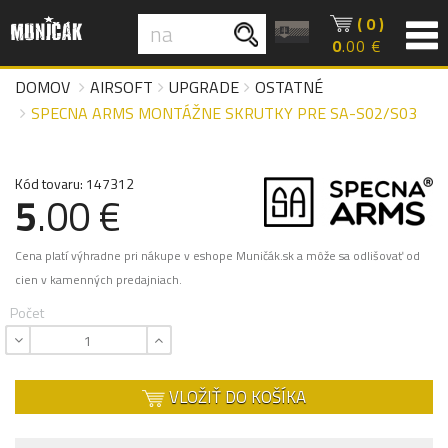
( 0 )
0
.00 €
DOMOV
AIRSOFT
UPGRADE
OSTATNÉ
SPECNA ARMS MONTÁŽNE SKRUTKY PRE SA-S02/S03
Kód tovaru: 147312
5
.00 €
Cena platí výhradne pri nákupe v eshope Muničák.sk a môže sa odlišovať od
cien v kamenných predajniach.
Počet
VLOŽIŤ DO KOŠÍKA