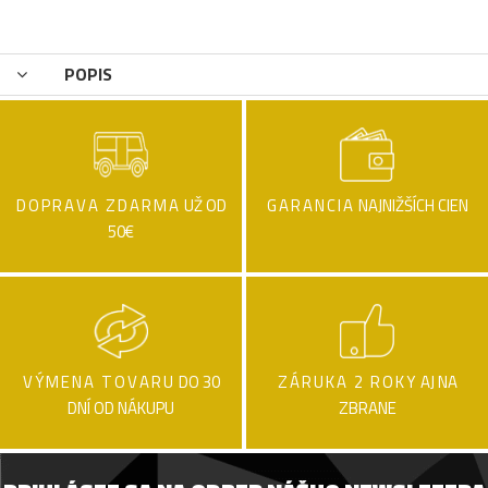
POPIS
DOPRAVA ZDARMA
UŽ OD
GARANCIA
NAJNIŽŠÍCH CIEN
50€
VÝMENA TOVARU
DO 30
ZÁRUKA 2 ROKY
AJ NA
DNÍ OD NÁKUPU
ZBRANE