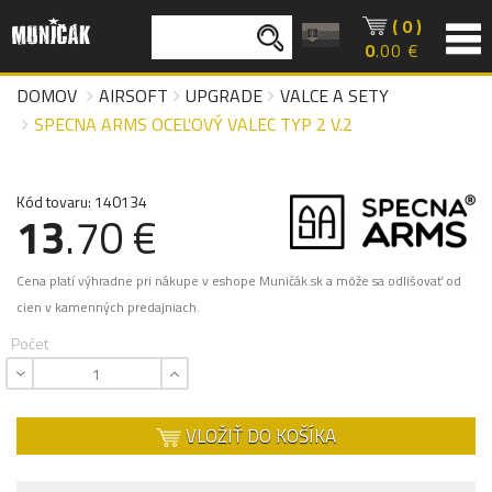
( 0 )
0
.00 €
DOMOV
AIRSOFT
UPGRADE
VALCE A SETY
SPECNA ARMS OCEĽOVÝ VALEC TYP 2 V.2
Kód tovaru: 140134
13
.70 €
Cena platí výhradne pri nákupe v eshope Muničák.sk a môže sa odlišovať od
cien v kamenných predajniach.
Počet
VLOŽIŤ DO KOŠÍKA