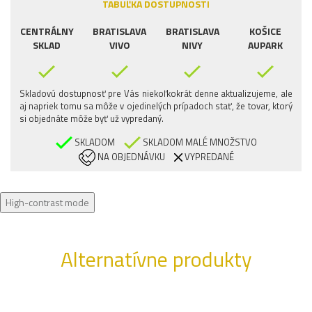
TABUĽKA DOSTUPNOSTI
CENTRÁLNY
BRATISLAVA
BRATISLAVA
KOŠICE
SKLAD
VIVO
NIVY
AUPARK
Skladovú dostupnosť pre Vás niekoľkokrát denne aktualizujeme, ale
aj napriek tomu sa môže v ojedinelých prípadoch stať, že tovar, ktorý
si objednáte môže byť už vypredaný.
SKLADOM
SKLADOM MALÉ MNOŽSTVO
NA OBJEDNÁVKU
VYPREDANÉ
High-contrast mode
Alternatívne produkty