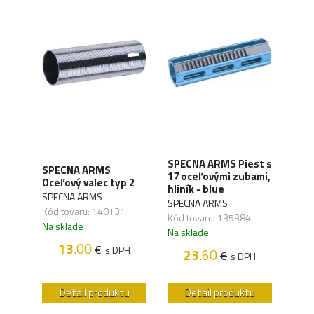
t
SPECNA ARMS Piest s
SPECNA ARMS
SPE
s
17 oceľovými zubami,
Oceľový valec typ 2
Kabe
hliník - blue
SPECNA ARMS
SPE
SPECNA ARMS
Kód tovaru: 140131
Kód 
Kód tovaru: 135384
Na sklade
Na s
Na sklade
13
.00
€
s DPH
23
.60
€
H
s DPH
u
Detail produktu
Detail produktu