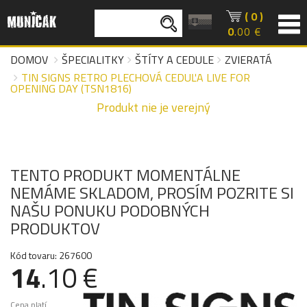
( 0 )
0
.00 €
DOMOV
ŠPECIALITKY
ŠTÍTY A CEDULE
ZVIERATÁ
TIN SIGNS RETRO PLECHOVÁ CEDUĽA LIVE FOR
OPENING DAY (TSN1816)
Produkt nie je verejný
TENTO PRODUKT MOMENTÁLNE
NEMÁME SKLADOM, PROSÍM POZRITE SI
NAŠU PONUKU PODOBNÝCH
PRODUKTOV
Kód tovaru: 267600
14
.10 €
Cena platí