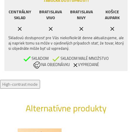
TABUĽKA DOSTUPNOSTI
CENTRÁLNY
BRATISLAVA
BRATISLAVA
KOŠICE
SKLAD
VIVO
NIVY
AUPARK
Skladovú dostupnosť pre Vás niekoľkokrát denne aktualizujeme, ale
aj napriek tomu sa môže v ojedinelých prípadoch stať, že tovar, ktorý
si objednáte môže byť už vypredaný.
SKLADOM
SKLADOM MALÉ MNOŽSTVO
NA OBJEDNÁVKU
VYPREDANÉ
High-contrast mode
Alternatívne produkty