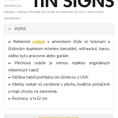
výhradne pri
nákupe v eshope Muničák.sk a môže sa odlišovať od cien v kamenných
predajniach.
POPIS
»
Reklamné
cedule
v americkom štýle sú krásnym a
štýlovým doplnkom interiéru kancelárií, reštaurácií, barov,
vášho bytu pracovne alebo garáže.
»
Plechová ceduľa je vernou replikou originálnych
reklamných tabúľ.
»
Väčšina tabúľ pochádza od výrobcov z USA.
»
Všetky cedule sú vyrobené z plechu, kvalitne potlačené
a majú otvory na zavesenie.
»
Rozmery: 41x32 cm