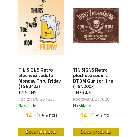
TIN SIGNS Retro
TIN SIGNS Retro
TIN
plechová ceduľa
plechová ceduľa
ple
5DP
Monday Thru Friday
DTOM Gun for Hire
Won
(TSN2422)
(TSN2007)
Ret
TIN SIGNS
TIN SIGNS
TIN 
Kód tovaru: 267809
Kód tovaru: 267626
Kód 
Na sklade
Na sklade
Na s
H
14
.10
14
.10
€
€
s DPH
s DPH
u
Detail produktu
Detail produktu