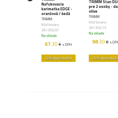
TRIMM Stan DU
Nafukovacia
LTEC Stanové
pre 2 osoby - da
karimatka EDGE -
íky 23cm
olive
oranžová / šedá
245200)
TRIMM
TRIMM
TEC
Kód tovaru:
Kód tovaru:
 tovaru: 269120
261350,15
261350,07
sklade
Na sklade
Na sklade
1
.50
€
s DPH
98
.30
€
s DP
67
.30
€
s DPH
etail produktu
Detail produktu
Detail produkt