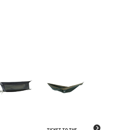
TRIMM Vložka 
TICKET TO THE