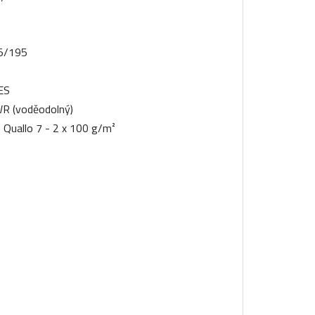
5/195
ES
R (voděodolný)
 Quallo 7 - 2 x 100 g/m²