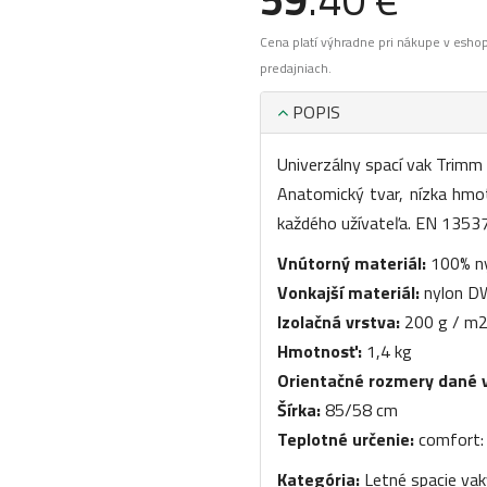
Cena platí výhradne pri nákupe v esho
predajniach.
POPIS
Univerzálny spací vak Trimm
Anatomický tvar, nízka hmo
každého užívateľa. EN 1353
Vnútorný materiál:
100% ny
Vonkajší materiál:
nylon DW
Izolačná vrstva:
200 g / m2
Hmotnosť:
1,4 kg
Orientačné rozmery dané 
Šírka:
85/58 cm
Teplotné určenie:
comfort: 
Kategória:
Letné spacie vak