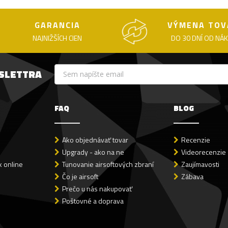
GARANCIA
VÝMENA TOV
NAJNIŽŠÍCH CIEN
DO 30 DNÍ OD NÁ
WSLETTRA
FAQ
BLOG
Ako objednávať tovar
Recenzie
Upgrady - ako na ne
Videorecenzie
 online
Tunovanie airsoftových zbraní
Zaujímavosti
Čo je airsoft
Zábava
Prečo u nás nakupovať
Poštovné a doprava