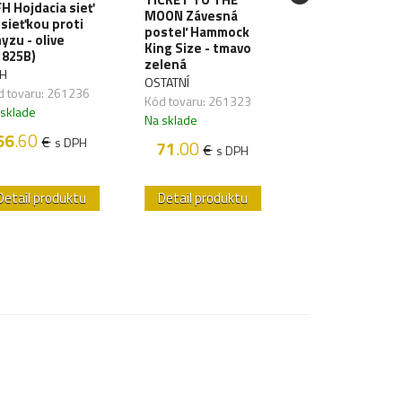
H Hojdacia sieť
spacieho vaku
MOON Závesná
 sieťkou proti
THERMAL
posteľ Hammock
yzu - olive
BLANKET F - gr
King Size - tmavo
1825B)
zelená
TRIMM
H
OSTATNÍ
Kód tovaru:
d tovaru: 261236
Kód tovaru: 261323
261350,21
 sklade
Na sklade
Na sklade
66
.60
€
s DPH
71
.00
25
.50
€
€
s DPH
s D
Detail produktu
Detail produktu
Detail produk