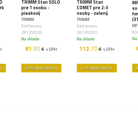
O
TRIMM Stan SOLO
TRIMM Stan
MF
rk
pre 1 osobu -
COMET pre 2-3
so
pieskový
osoby - zelený
hm
(3
TRIMM
TRIMM
MF
Kód tovaru:
Kód tovaru:
Kó
261350,03
261350,01
Na
Na sklade
Na sklade
81
.90
112
.70
€
€
H
s DPH
s DPH
u
Detail produktu
Detail produktu