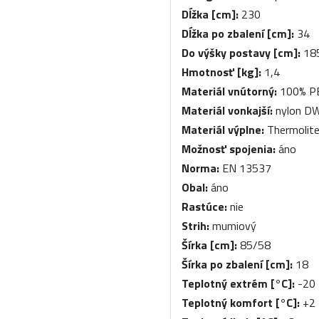
Dĺžka [cm]:
230
Dĺžka po zbalení [cm]:
34
Do výšky postavy [cm]:
18
Hmotnosť [kg]:
1,4
Materiál vnútorný:
100% P
Materiál vonkajší:
nylon DW
Materiál výplne:
Thermolite
Možnosť spojenia:
áno
Norma:
EN 13537
Obal:
áno
Rastúce:
nie
Strih:
mumiový
Šírka [cm]:
85/58
Šírka po zbalení [cm]:
18
Teplotný extrém [°C]:
-20
Teplotný komfort [°C]:
+2