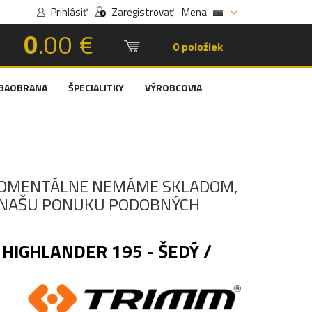
Prihlásiť
Zaregistrovať
Mena
0
.00 €
Košík:
0 položiek
BAOBRANA
ŠPECIALITKY
VÝROBCOVIA
OMENTÁLNE NEMÁME SKLADOM,
I NAŠU PONUKU PODOBNÝCH
 HIGHLANDER 195 - ŠEDÝ /