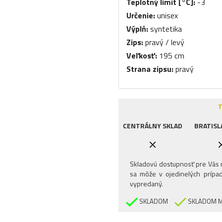
Teplotný limit [°C]:
-3
Určenie:
unisex
Výplň:
syntetika
Zips:
pravý / levý
Veľkosť:
195 cm
Strana zipsu:
pravý
T
CENTRÁLNY SKLAD
BRATISL
Skladovú dostupnosť pre Vás n
sa môže v ojedinelých prípad
vypredaný.
SKLADOM
SKLADOM M