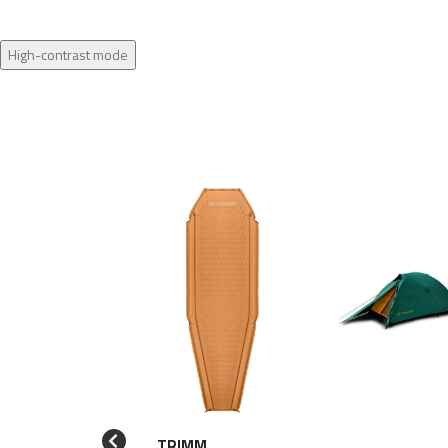
High-contrast mode
TRIMM