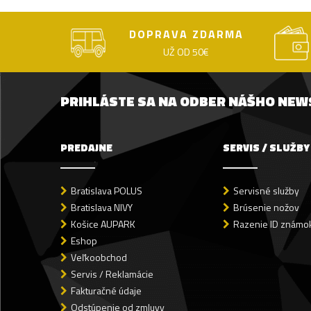
DOPRAVA ZDARMA
UŽ OD 50€
PRIHLÁSTE SA NA ODBER NÁŠHO NE
PREDAJNE
SERVIS / SLUŽBY
Bratislava POLUS
Servisné služby
Bratislava NIVY
Brúsenie nožov
Košice AUPARK
Razenie ID známok
Eshop
Veľkoobchod
Servis / Reklamácie
Fakturačné údaje
Odstúpenie od zmluvy