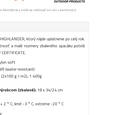
pe Muničák.sk a môže sa odlišovať od cien v kamenných
 HIGHLANDER, ktorý nájde uplatnenie po celý rok.
tnosť a malé rozmery zbaleného spacáku poteší
7 CERTIFICATE.
lon soft
R (water resistant)
 (2x100 g / m2), 1 400g
výrobcom (zbalené):
18 x 34/24 cm
+ 2 ° C; limit -3 ° C; extreme -20 ° C
y