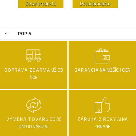
u
Detail produktu
Detail produktu
POPIS
DOPRAVA ZDARMA
UŽ OD
GARANCIA
NAJNIŽŠÍCH CIEN
50€
VÝMENA TOVARU
DO 30
ZÁRUKA 2 ROKY
AJ NA
DNÍ OD NÁKUPU
ZBRANE