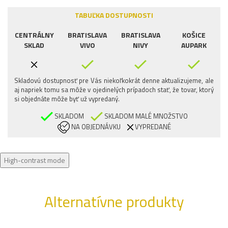
TABUĽKA DOSTUPNOSTI
CENTRÁLNY
BRATISLAVA
BRATISLAVA
KOŠICE
SKLAD
VIVO
NIVY
AUPARK
Skladovú dostupnosť pre Vás niekoľkokrát denne aktualizujeme, ale
aj napriek tomu sa môže v ojedinelých prípadoch stať, že tovar, ktorý
si objednáte môže byť už vypredaný.
SKLADOM
SKLADOM MALÉ MNOŽSTVO
NA OBJEDNÁVKU
VYPREDANÉ
High-contrast mode
Alternatívne produkty