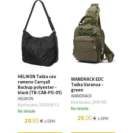
HELIKON Taška cez
WANDRACK EDC
11 -
rameno Carryall
WAN
Taška Varanus -
Backup polyester -
Tašk
green
black (TB-CAB-PO-01)
WAN
WANDRACK
HELIKON
Kód 
Kód tovaru: 259799
,25
Kód tovaru: 259258,12
Na s
Na sklade
Na sklade
25
.00
€
s DPH
20
.90
€
H
s DPH