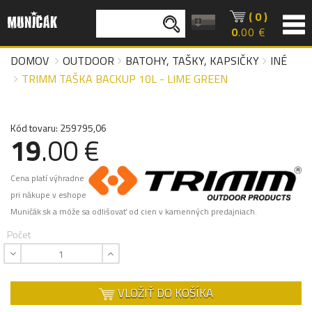
( 0 )
0
.00 €
DOMOV
OUTDOOR
BATOHY, TAŠKY, KAPSIČKY
INÉ
TRIMM TAŠKA BACKUP 10L - LIME GREEN
Kód tovaru: 259795,06
19
.00 €
Cena platí výhradne
pri nákupe v eshope
Muničák.sk a môže sa odlišovať od cien v kamenných predajniach.
Počet
VLOŽIŤ DO KOŠÍKA