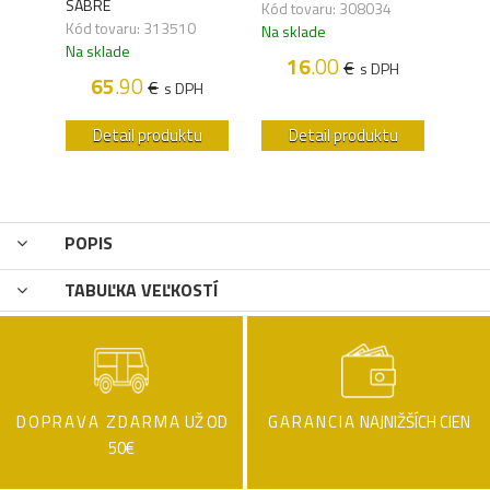
SABRE
Kód tovaru: 308034
Kód 
Kód tovaru: 313510
Na sklade
Na s
Na sklade
16
.00
€
s DPH
H
65
.90
€
s DPH
u
Detail produktu
Detail produktu
POPIS
TABUĽKA VEĽKOSTÍ
DOPRAVA ZDARMA
UŽ OD
GARANCIA
NAJNIŽŠÍCH CIEN
50€