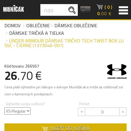
( 0 )
0
.00 €
DOMOV
OBLEČENIE
DÁMSKE OBLEČENIE
DÁMSKE TRIČKÁ A TIELKA
UNDER ARMOUR DÁMSKE TRIČKO TECH TWIST BOX LU
SSC - ČIERNE (1373046-001)
Kód tovaru: 266567
26
.70 €
Cena platí výhradne pri nákupe v eshope Muničák.sk a môže sa odlišovať od
cien v kamenných predajniach.
Vyberte svoju veľkosť
Počet
VLOŽIŤ DO KOŠÍKA