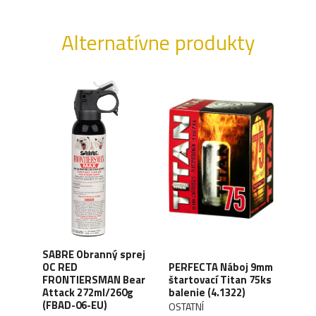
Alternatívne produkty
SABRE Obranný sprej
OC RED
PERFECTA Náboj 9mm
CO2 
M
FRONTIERSMAN Bear
štartovací Titan 75ks
Silv
Attack 272ml/260g
balenie (4.1322)
(4.1
(FBAD-06-EU)
OSTATNÍ
UMA