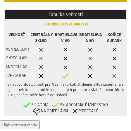
Tabuľka veľkostí
TABUĽKA DOSTUPNOSTI
VEĽKOSŤ
CENTRÁLNY
BRATISLAVA
BRATISLAVA
KOŠICE
SKLAD
VIVO
NIVY
AUPARK
XS/REGULAR
S/REGULAR
M/REGULAR
L/REGULAR
Skladovú dostupnosť pre Vás niekoľkokrát denne aktualizujeme, ale
aj napriek tomu sa môže v ojedinelých prípadoch stať, že tovar, ktorý
si objednáte môže byť už vypredaný.
SKLADOM
SKLADOM MALÉ MNOŽSTVO
NA OBJEDNÁVKU
VYPREDANÉ
High-contrast mode