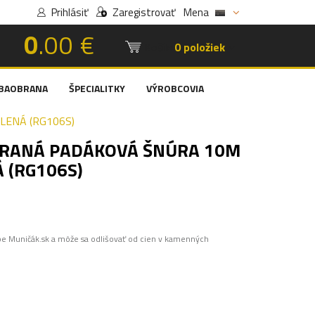
Prihlásiť
Zaregistrovať
Mena
0
.00 €
Košík:
0 položiek
BAOBRANA
ŠPECIALITKY
VÝROBCOVIA
LENÁ (RG106S)
RANÁ PADÁKOVÁ ŠNÚRA 10M
Á (RG106S)
pe Muničák.sk a môže sa odlišovať od cien v kamenných