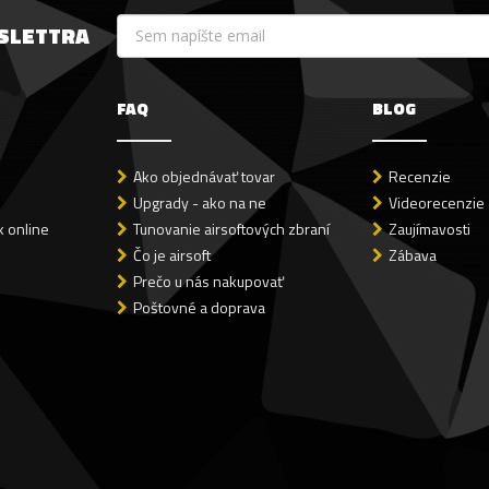
WSLETTRA
FAQ
BLOG
Ako objednávať tovar
Recenzie
Upgrady - ako na ne
Videorecenzie
 online
Tunovanie airsoftových zbraní
Zaujímavosti
Čo je airsoft
Zábava
Prečo u nás nakupovať
Poštovné a doprava