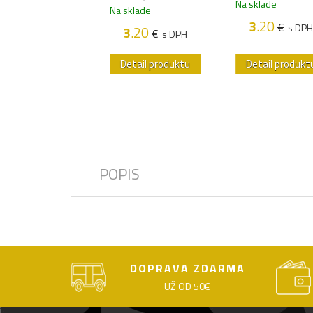
Na sklade
Na sklade
6
.70
€
s DPH
3
.20
€
s DPH
3
.20
€
s DPH
etail produktu
Detail produktu
Detail produkt
POPIS
DOPRAVA ZDARMA
UŽ OD 50€