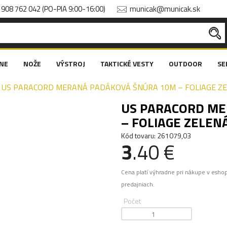
908 762 042 (PO-PIA 9:00-16:00)
municak@municak.sk
NE
NOŽE
VÝSTROJ
TAKTICKÉ VESTY
OUTDOOR
SE
US PARACORD MERANÁ PADÁKOVÁ ŠNÚRA 10M – FOLIAGE ZE
US PARACORD ME
– FOLIAGE ZELEN
Kód tovaru: 261079,03
3
.40 €
Cena platí výhradne pri nákupe v esho
predajniach.
Počet