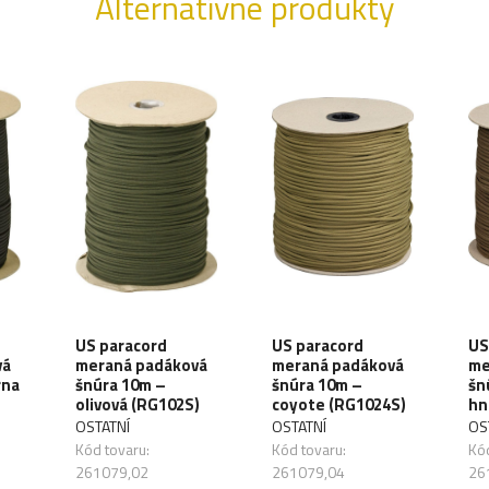
Alternatívne produkty
US paracord
US paracord
US
vá
meraná padáková
meraná padáková
me
rna
šnúra 10m –
šnúra 10m –
šn
olivová (RG102S)
coyote (RG1024S)
hn
OSTATNÍ
OSTATNÍ
OS
Kód tovaru:
Kód tovaru:
Kód
261079,02
261079,04
26