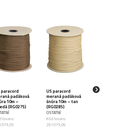
 paracord
US paracord
raná padáková
meraná padáková
MILTEC Upínaci
úra 10m –
šnúra 10m – tan
šnúry 2ks - oliv
edá (RG027S)
(RG028S)
drab (15947001
TATNÍ
OSTATNÍ
MILTEC
 tovaru:
Kód tovaru:
Kód tovaru: 2610
1079,05
261079,06
Na sklade