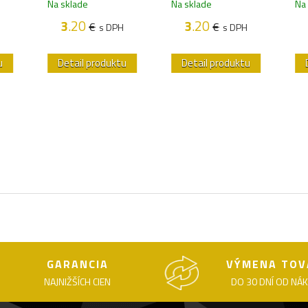
Na sklade
Na sklade
Na
3
.20
3
.20
€
€
s DPH
s DPH
u
Detail produktu
Detail produktu
GARANCIA
VÝMENA TOV
NAJNIŽŠÍCH CIEN
DO 30 DNÍ OD NÁ