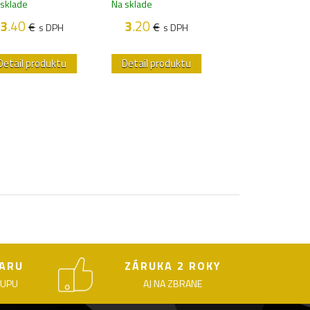
 sklade
Na sklade
5
.30
€
s DP
3
.40
3
.20
€
€
s DPH
s DPH
Detail produktu
Detail produktu
Detail produk
ARU
ZÁRUKA 2 ROKY
KUPU
AJ NA ZBRANE