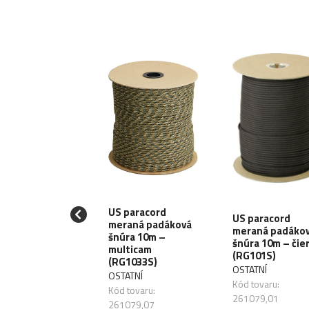
US paracord
US paracord
 3DSR Tactical
meraná padáková
meraná padáko
kle - čierny
šnúra 10m –
šnúra 10m – čie
TW1013333B)
multicam
(RG101S)
(RG1033S)
OSTATNÍ
OSTATNÍ
 tovaru:
Kód tovaru:
Kód tovaru:
631,01
261079,01
261079,07
sklade