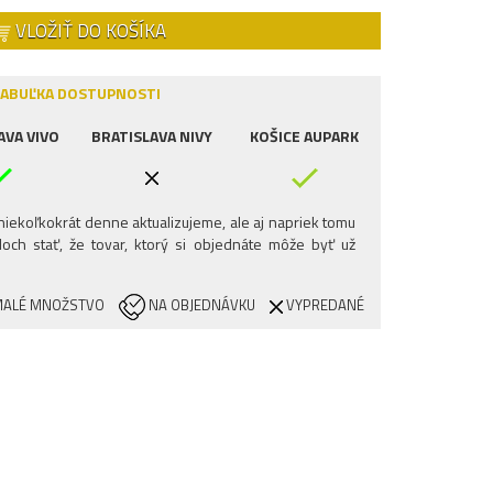
VLOŽIŤ DO KOŠÍKA
ABUĽKA DOSTUPNOSTI
AVA VIVO
BRATISLAVA NIVY
KOŠICE AUPARK
iekoľkokrát denne aktualizujeme, ale aj napriek tomu
och stať, že tovar, ktorý si objednáte môže byť už
ALÉ MNOŽSTVO
NA OBJEDNÁVKU
VYPREDANÉ