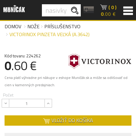
( 0 )
0
.00 €
DOMOV
NOŽE
PRÍSLUŠENSTVO
VICTORINOX PINZETA VEĽKÁ (A.3642)
Kód tovaru: 224262
0
.60 €
Cena platí výhradne pri nákupe v eshope Muničák.sk a môže sa odlišovať od
cien v kamenných predajniach.
Počet
VLOŽIŤ DO KOŠÍKA