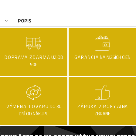
POPIS
DOPRAVA ZDARMA
UŽ OD
GARANCIA
NAJNIŽŠÍCH CIEN
50€
VÝMENA TOVARU
DO 30
ZÁRUKA 2 ROKY
AJ NA
DNÍ OD NÁKUPU
ZBRANE