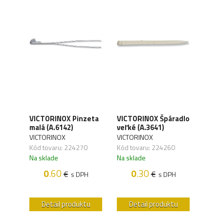
VIC
VICTORINOX Pinzeta
VICTORINOX Špáradlo
vre
malá (A.6142)
veľké (A.3641)
veľk
(A.3
VICTORINOX
VICTORINOX
VICT
Kód tovaru: 224270
Kód tovaru: 224260
Kód 
Na sklade
Na sklade
Na s
0
.60
0
.30
€
€
s DPH
s DPH
H
u
Detail produktu
Detail produktu