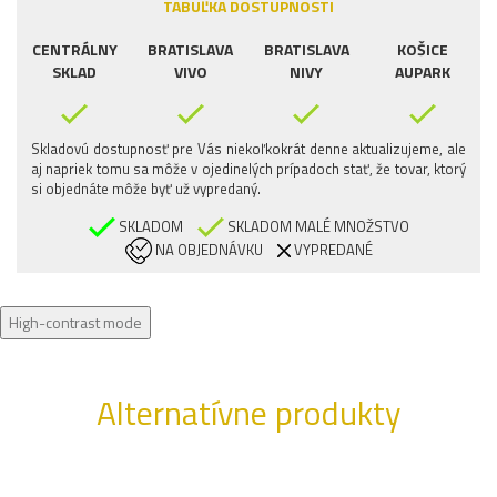
TABUĽKA DOSTUPNOSTI
CENTRÁLNY
BRATISLAVA
BRATISLAVA
KOŠICE
SKLAD
VIVO
NIVY
AUPARK
Skladovú dostupnosť pre Vás niekoľkokrát denne aktualizujeme, ale
aj napriek tomu sa môže v ojedinelých prípadoch stať, že tovar, ktorý
si objednáte môže byť už vypredaný.
SKLADOM
SKLADOM MALÉ MNOŽSTVO
NA OBJEDNÁVKU
VYPREDANÉ
High-contrast mode
Alternatívne produkty