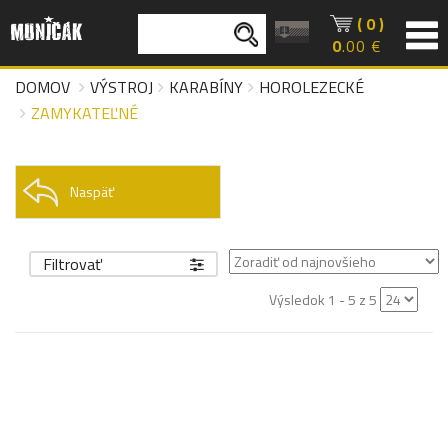
( 0 )
0
.00 €
DOMOV
VÝSTROJ
KARABÍNY
HOROLEZECKÉ
ZAMYKATEĽNÉ
Naspäť
Filtrovať
Výsledok 1 - 5 z 5