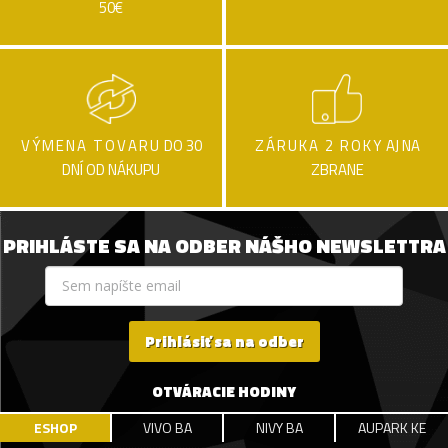
50€
VÝMENA TOVARU
DO 30
ZÁRUKA 2 ROKY
AJ NA
DNÍ OD NÁKUPU
ZBRANE
PRIHLÁSTE SA NA ODBER NÁŠHO NEWSLETTRA
Prihlásiť sa na odber
OTVÁRACIE HODINY
ESHOP
VIVO BA
NIVY BA
AUPARK KE