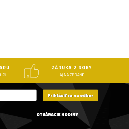
ARU
ZÁRUKA 2 ROKY
KUPU
AJ NA ZBRANE
Prihlásiť sa na odber
OTVÁRACIE HODINY