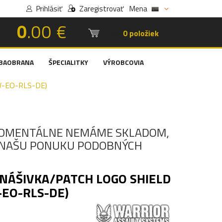
Prihlásiť
Zaregistrovať
Mena
0
.00 €
Košík:
0 položiek
BAOBRANA
ŠPECIALITKY
VÝROBCOVIA
W-EO-RLS-DE)
OMENTÁLNE NEMÁME SKLADOM,
I NAŠU PONUKU PODOBNÝCH
NÁŠIVKA/PATCH LOGO SHIELD
-EO-RLS-DE)