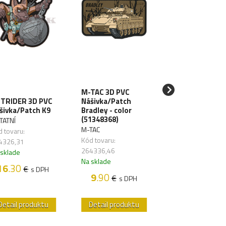
M-TAC 3D PVC
JTG 3D PVC
TRIDER 3D PVC
Nášivka/Patch
Nášivka/Patch
šivka/Patch K9
Bradley - color
Sniper - šedá
(51348368)
TATNÍ
OSTATNÍ
M-TAC
 tovaru:
Kód tovaru:
Kód tovaru:
4326,31
264326,21
264336,46
 sklade
Na sklade
Na sklade
16
.30
€
s DPH
9
.30
€
s DP
9
.90
€
s DPH
Detail produktu
Detail produktu
Detail produk