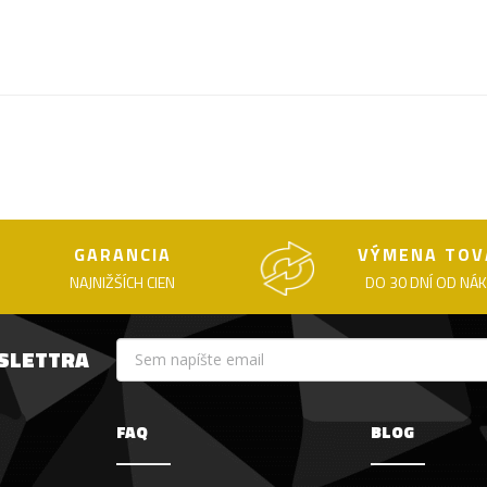
GARANCIA
VÝMENA TOV
NAJNIŽŠÍCH CIEN
DO 30 DNÍ OD NÁ
WSLETTRA
FAQ
BLOG