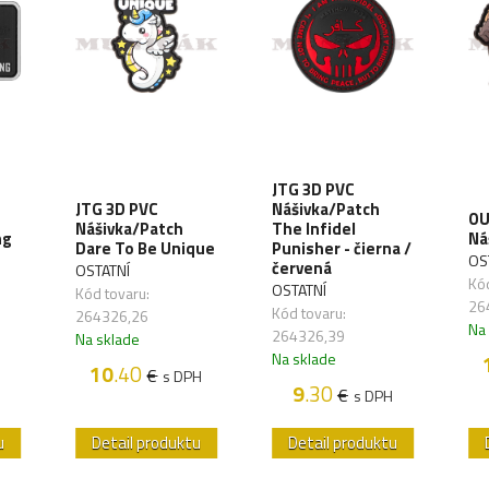
JTG 3D PVC
JTG 3D PVC
Nášivka/Patch
OU
Nášivka/Patch
The Infidel
ng
Ná
Dare To Be Unique
Punisher - čierna /
OS
červená
OSTATNÍ
Kód
OSTATNÍ
Kód tovaru:
26
Kód tovaru:
264326,26
Na
264326,39
Na sklade
Na sklade
10
.40
€
s DPH
9
.30
€
s DPH
u
Detail produktu
Detail produktu