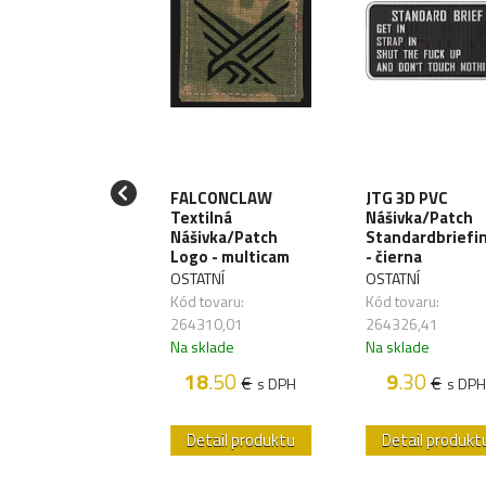
TAC 3D PVC
FALCONCLAW
JTG 3D PVC
ivka/Patch
Textilná
Nášivka/Patch
amedic Ursus -
Nášivka/Patch
Standardbriefi
wn / black
Logo - multicam
- čierna
348341)
OSTATNÍ
OSTATNÍ
AC
Kód tovaru:
Kód tovaru:
 tovaru:
264310,01
264326,41
330,57
Na sklade
Na sklade
sklade
18
.50
9
.30
€
€
s DPH
s DPH
9
.50
€
s DPH
etail produktu
Detail produktu
Detail produkt