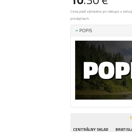
Cena platí výhradne pri nákupe v esho
predajniach.
POPIS
T
CENTRÁLNY SKLAD
BRATISL