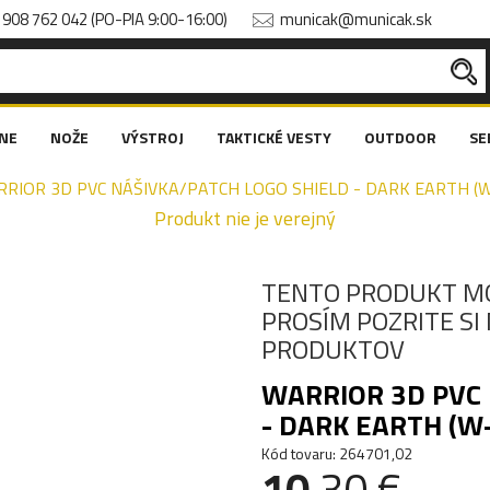
908 762 042 (PO-PIA 9:00-16:00)
municak@municak.sk
NE
NOŽE
VÝSTROJ
TAKTICKÉ VESTY
OUTDOOR
SE
RIOR 3D PVC NÁŠIVKA/PATCH LOGO SHIELD - DARK EARTH (
Produkt nie je verejný
TENTO PRODUKT M
PROSÍM POZRITE S
PRODUKTOV
WARRIOR 3D PVC 
- DARK EARTH (W
Kód tovaru: 264701,02
10
.30 €