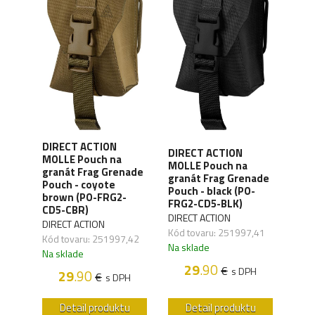
DIRECT ACTION
DIRECT ACTION
MOLLE Pouch na
WAR
MOLLE Pouch na
s -
granát Frag Grenade
MOL
granát Frag Grenade
-
Pouch - coyote
5.56
Pouch - black (PO-
brown (PO-FRG2-
EO-
FRG2-CD5-BLK)
CD5-CBR)
WAR
DIRECT ACTION
DIRECT ACTION
,01
Kód 
Kód tovaru: 251997,41
Kód tovaru: 251997,42
Na s
Na sklade
Na sklade
H
29
.90
€
s DPH
29
.90
€
s DPH
u
Detail produktu
Detail produktu