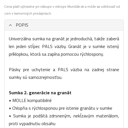
Cena platí výhradne pri nákupe v eshope Muničák.sk a môže sa odlišovať od
cien v kamenných predajniach.
POPIS
Univerzálna sumka na granát je jednoduchá, takže zaberá
len jeden stĺpec PALS väzby. Granát je v sumke istený
príklopkou, ktorá sa zapína pomocou rýchlospony.
Pásky pre uchytenie a PALS väzba na zadnej strane
sumky sú samozrejmosťou.
Sumka 2. generácie na granát
• MOLLE kompatibilné
• Chlopňa s rýchlosponou pre istenie granátu v sumke
• Sumka je podšitá zdrsneným, nekĺzavým materiálom,
proti vypadnutiu obsahu