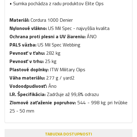
• Sumka pochádza z radu produktov Elite Ops
Materiál:
Cordura 1000 Denier
Nylon
ové vlákno:
US Mil Spec - najvyššia kvalita
Ochrana proti plesni a UV žiareniu:
ÁNO
PALS väzba:
US Mil Spec Webbing
Pevnosť v ťahu:
282 kg
Pevnosť v trhu:
25 kg
Plastové doplnky:
ITW Military Clips
Váha materiálu:
277 g / yard2
Vodoodpudivosť:
Áno
I.R. Špecifikácia:
Zadržuje až 99,8% odrazu
Zlomové zaťaženie popruhov:
544 - 998 kg pri hrúbke
25 - 50 mm
TABUĽKA DOSTUPNOSTI