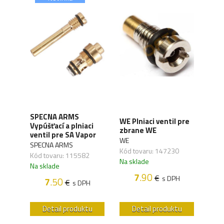
t
SPECNA ARMS
NOV
WE Plniaci ventil pre
s
Vypúšťací a plniaci
zás
zbrane WE
ventil pre SA Vapor
- bl
WE
SPECNA ARMS
NOV
Kód tovaru: 147230
Kód tovaru: 115582
Kód 
Na sklade
Na sklade
Na s
7
.90
€
s DPH
7
.50
€
H
s DPH
u
Detail produktu
Detail produktu