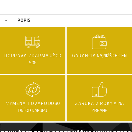
POPIS
DOPRAVA ZDARMA
UŽ OD
GARANCIA
NAJNIŽŠÍCH CIEN
50€
VÝMENA TOVARU
DO 30
ZÁRUKA 2 ROKY
AJ NA
DNÍ OD NÁKUPU
ZBRANE