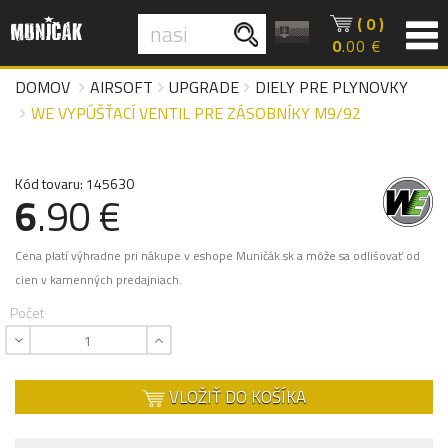
( 0 )
0
.00 €
DOMOV
AIRSOFT
UPGRADE
DIELY PRE PLYNOVKY
WE VYPÚŠŤACÍ VENTIL PRE ZÁSOBNÍKY M9/92
Kód tovaru: 145630
6
.90 €
Cena platí výhradne pri nákupe v eshope Muničák.sk a môže sa odlišovať od
cien v kamenných predajniach.
Počet
VLOŽIŤ DO KOŠÍKA