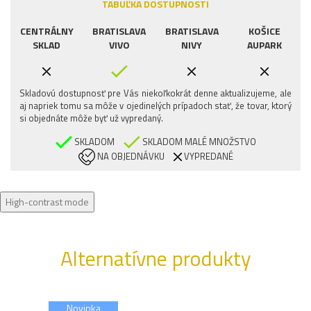
TABUĽKA DOSTUPNOSTI
CENTRÁLNY
BRATISLAVA
BRATISLAVA
KOŠICE
SKLAD
VIVO
NIVY
AUPARK
Skladovú dostupnosť pre Vás niekoľkokrát denne aktualizujeme, ale
aj napriek tomu sa môže v ojedinelých prípadoch stať, že tovar, ktorý
si objednáte môže byť už vypredaný.
SKLADOM
SKLADOM MALÉ MNOŽSTVO
NA OBJEDNÁVKU
VYPREDANÉ
High-contrast mode
Alternatívne produkty
Novinka