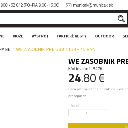
908 762 042 (PO-PIA 9:00-16:00)
municak@municak.sk
NE
NOŽE
VÝSTROJ
TAKTICKÉ VESTY
OUTDOOR
SE
RANE
WE ZASOBNIK PRE GBB TT33 - 15 RÁN
WE ZASOBNIK PRE
Kód tovaru: 115476
24
.80 €
Cena platí výhradne pri nákupe v esho
predajniach.
Počet