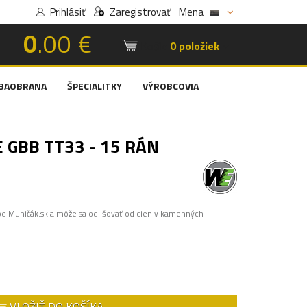
Prihlásiť
Zaregistrovať
Mena
0
.00 €
Košík:
0 položiek
BAOBRANA
ŠPECIALITKY
VÝROBCOVIA
 GBB TT33 - 15 RÁN
pe Muničák.sk a môže sa odlišovať od cien v kamenných