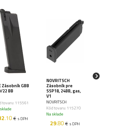
NOVRITSCH
TOKYO MARUI
 Zásobník GBB
Zásobník pre
Zásobník MK23
/22 BB
SSP18, 24BB, gas,
Socom gas vers
V1
TOKYO MARUI
NOVRITSCH
d tovaru: 115561
Kód tovaru: 1150
Kód tovaru: 115270
 sklade
Na sklade
Na sklade
32
.10
€
s DPH
30
.70
€
s D
29
.80
€
s DPH