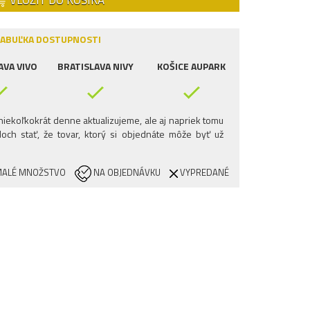
VLOŽIŤ DO KOŠÍKA
ABUĽKA DOSTUPNOSTI
AVA VIVO
BRATISLAVA NIVY
KOŠICE AUPARK
iekoľkokrát denne aktualizujeme, ale aj napriek tomu
och stať, že tovar, ktorý si objednáte môže byť už
ALÉ MNOŽSTVO
NA OBJEDNÁVKU
VYPREDANÉ