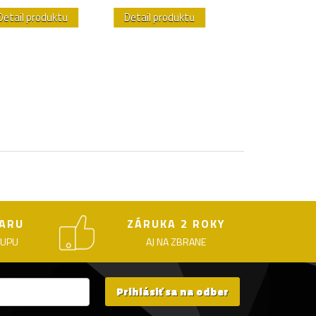
Detail produktu
Detail produktu
Detail produk
ARU
ZÁRUKA 2 ROKY
KUPU
AJ NA ZBRANE
Prihlásiť sa na odber