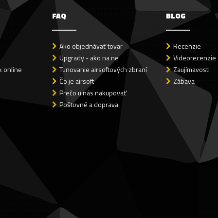
FAQ
BLOG
Ako objednávať tovar
Recenzie
Upgrady - ako na ne
Videorecenzie
 online
Tunovanie airsoftových zbraní
Zaujímavosti
Čo je airsoft
Zábava
Prečo u nás nakupovať
Poštovné a doprava