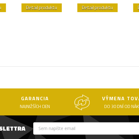
u
Detail produktu
Detail produktu
GARANCIA
VÝMENA TOV
NAJNIŽŠÍCH CIEN
DO 30 DNÍ OD NÁ
WSLETTRA