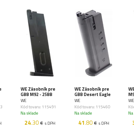
e
WE Zásobník pre
WE Zásobník pre
WE
GBB M92 - 25BB
GBB Desert Eagle
M9
WE
WE
WE
93
Kód tovaru: 115491
Kód tovaru: 115460
Kó
Na sklade
Na sklade
Na
24
.30
41
.80
€
€
H
s DPH
s DPH