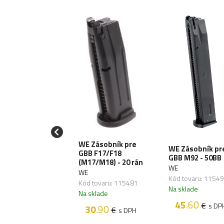
AREX Zásobník
WE Zásobník pre
WE Zásobník pr
 Glock 19, 11BB,
GBB F17/F18
GBB M92 - 50BB
 (2.6418.1)
(M17/M18) - 20 rán
WE
AREX
WE
Kód tovaru: 1154
 tovaru: 114921
Kód tovaru: 115481
Na sklade
sklade
Na sklade
45
.60
€
s DP
22
.50
30
.90
€
€
s DPH
s DPH