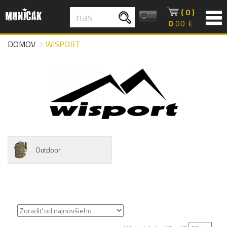
( 0 )
0
.00 €
DOMOV
WISPORT
Outdoor