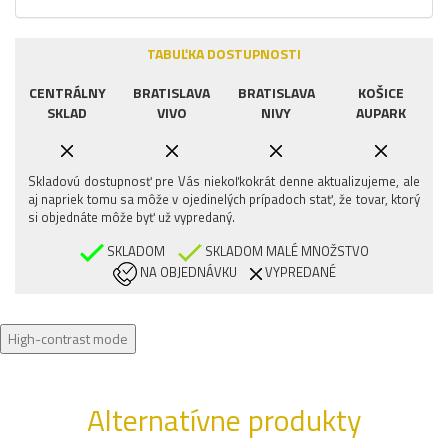
TABUĽKA DOSTUPNOSTI
CENTRÁLNY
BRATISLAVA
BRATISLAVA
KOŠICE
SKLAD
VIVO
NIVY
AUPARK
Skladovú dostupnosť pre Vás niekoľkokrát denne aktualizujeme, ale
aj napriek tomu sa môže v ojedinelých prípadoch stať, že tovar, ktorý
si objednáte môže byť už vypredaný.
SKLADOM
SKLADOM MALÉ MNOŽSTVO
NA OBJEDNÁVKU
VYPREDANÉ
High-contrast mode
Alternatívne produkty