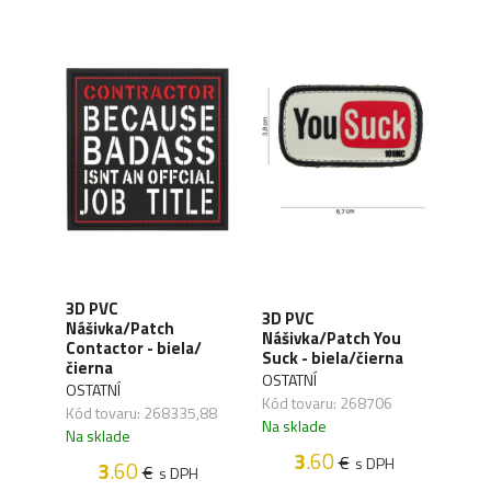
3D PVC
3D 
3D PVC
Nášivka/Patch
Náš
Nášivka/Patch You
or -
Contactor - biela/
Puni
Suck - biela/čierna
čierna
hne
OSTATNÍ
OSTATNÍ
OSTA
Kód tovaru: 268706
,14
Kód tovaru: 268335,88
Kód 
Na sklade
Na sklade
Na s
3
.60
€
s DPH
3
.60
€
H
s DPH