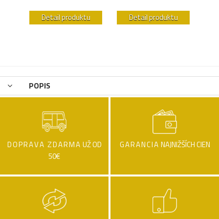
u
Detail produktu
Detail produktu
POPIS
DOPRAVA ZDARMA
UŽ OD
GARANCIA
NAJNIŽŠÍCH CIEN
50€