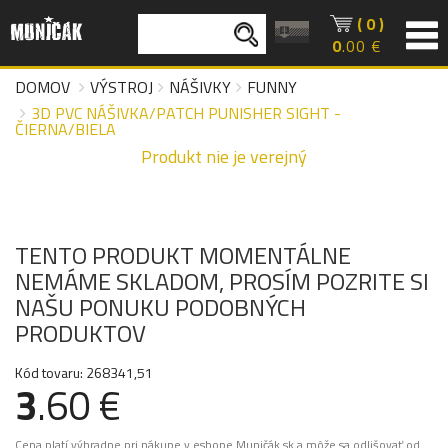
( 0 )
0
.00 €
DOMOV
VÝSTROJ
NÁŠIVKY
FUNNY
3D PVC NÁŠIVKA/PATCH PUNISHER SIGHT -
ČIERNA/BIELA
Produkt nie je verejný
TENTO PRODUKT MOMENTÁLNE
NEMÁME SKLADOM, PROSÍM POZRITE SI
NAŠU PONUKU PODOBNÝCH
PRODUKTOV
Kód tovaru: 268341,51
3
.60 €
Cena platí výhradne pri nákupe v eshope Muničák.sk a môže sa odlišovať od