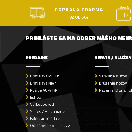
DOPRAVA ZDARMA
UŽ OD 50€
PRIHLÁSTE SA NA ODBER NÁŠHO NE
PREDAJNE
SERVIS / SLUŽBY
Bratislava POLUS
Servisné služby
Bratislava NIVY
Brúsenie nožov
Košice AUPARK
Razenie ID známok
Eshop
Veľkoobchod
Servis / Reklamácie
Fakturačné údaje
Odstúpenie od zmluvy