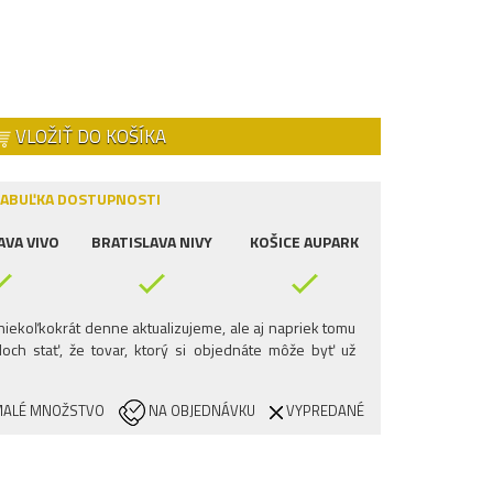
VLOŽIŤ DO KOŠÍKA
ABUĽKA DOSTUPNOSTI
AVA VIVO
BRATISLAVA NIVY
KOŠICE AUPARK
iekoľkokrát denne aktualizujeme, ale aj napriek tomu
och stať, že tovar, ktorý si objednáte môže byť už
ALÉ MNOŽSTVO
NA OBJEDNÁVKU
VYPREDANÉ