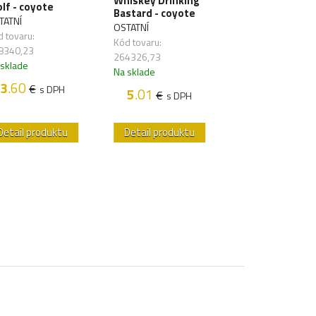
Whiskey Drinking
Skull Knife -
lf - coyote
Bastard - coyote
orange / grey /
TATNÍ
black
OSTATNÍ
 tovaru:
GFC TACTICAL
Kód tovaru:
8340,23
Kód tovaru: 2684
264326,73
 sklade
Na sklade
Na sklade
3
.60
€
s DPH
4
.00
5
.01
€
€
s DP
s DPH
Detail produktu
Detail produktu
Detail produk