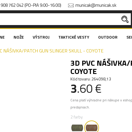
908 762 042 (PO-PIA 9:00-16:00)
municak@municak.sk
NE
NOŽE
VÝSTROJ
TAKTICKÉ VESTY
OUTDOOR
SE
C NÁŠIVKA/PATCH GUN SLINGER SKULL - COYOTE
3D PVC NÁŠIVKA/
COYOTE
Kód tovaru: 264098,13
3
.60 €
Cena platí výhradne pri nákupe v esho
predajniach.
2 farby