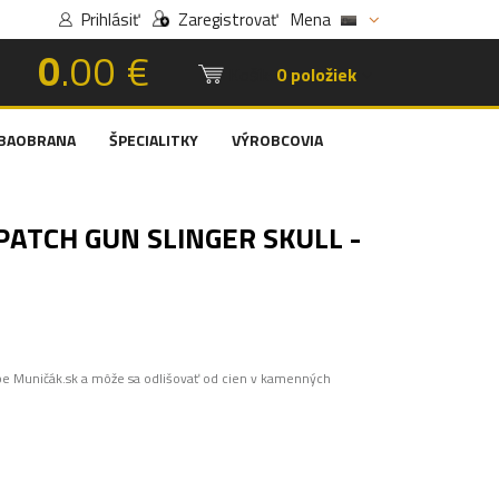
Prihlásiť
Zaregistrovať
Mena
0
.00 €
Košík:
0 položiek
BAOBRANA
ŠPECIALITKY
VÝROBCOVIA
PATCH GUN SLINGER SKULL -
pe Muničák.sk a môže sa odlišovať od cien v kamenných