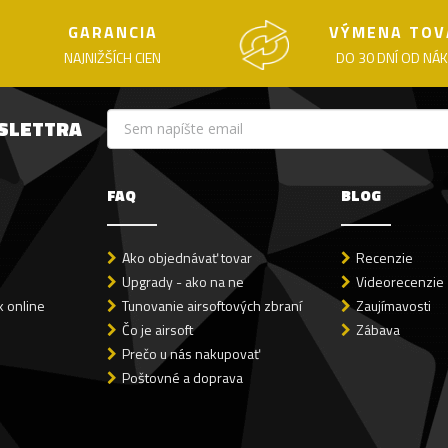
GARANCIA
VÝMENA TOV
NAJNIŽŠÍCH CIEN
DO 30 DNÍ OD NÁ
WSLETTRA
FAQ
BLOG
Ako objednávať tovar
Recenzie
Upgrady - ako na ne
Videorecenzie
 online
Tunovanie airsoftových zbraní
Zaujímavosti
Čo je airsoft
Zábava
Prečo u nás nakupovať
Poštovné a doprava