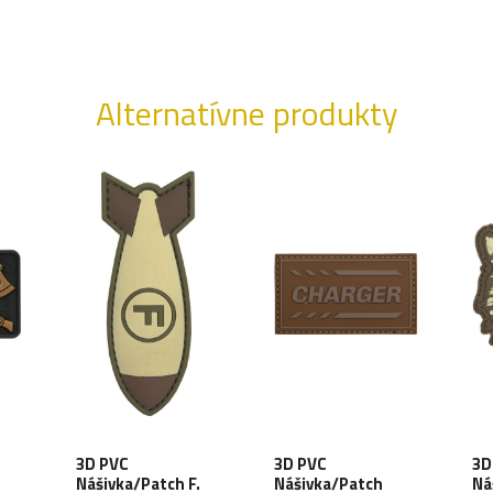
Alternatívne produkty
3D PVC
3D PVC
3D
Nášivka/Patch F.
Nášivka/Patch
Ná