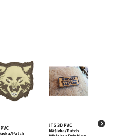
JTG 3D PVC
GFC 3D PVC
 PVC
Nášivka/Patch
Nášivka/Patch
šivka/Patch