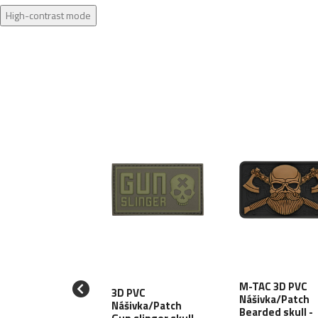
High-contrast mode
M-TAC 3D PVC
3D PVC
 PVC
Nášivka/Patch
Nášivka/Patch
ivka/Patch Air
Bearded skull -