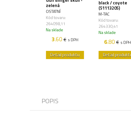
Gun slinger skull -
tie - coyote
black / coyote
zelená
(51113205)
ATNÍ
OSTATNÍ
M-TAC
 tovaru:
Kód tovaru:
Kód tovaru:
342,47
264098,11
264330,41
sklade
Na sklade
Na sklade
3
.60
€
s DPH
3
.60
€
s DPH
6
.80
€
s DPH
etail produktu
Detail produktu
Detail produkt
POPIS