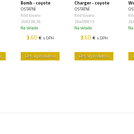
Bomb - coyote
Charger - coyote
Wo
OSTATNÍ
OSTATNÍ
OS
Kód tovaru:
Kód tovaru:
Kód
268338,36
264098,15
26
Na sklade
Na sklade
Na
3
.60
3
.60
€
€
s DPH
s DPH
u
Detail produktu
Detail produktu